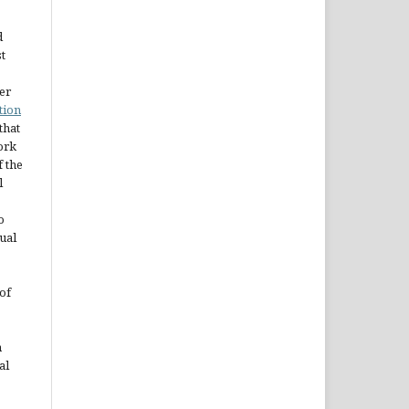
d
st
er
tion
 that
ork
 the
l
o
ual
of
n
al