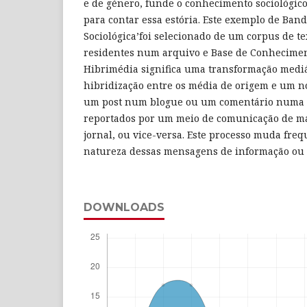
e de género, funde o conhecimento sociológi
para contar essa estória. Este exemplo de Ba
Sociológica’foi selecionado de um corpus de text
residentes num arquivo e Base de Conhecime
Hibrimédia significa uma transformação mediá
hibridização entre os média de origem e um n
um post num blogue ou um comentário numa r
reportados por um meio de comunicação de ma
jornal, ou vice-versa. Este processo muda fre
natureza dessas mensagens de informação ou
DOWNLOADS