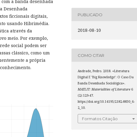
co com a banda desenhada
nda Desenhada
PUBLICADO
os ficcionais digitais,
nto usando Hibrimédia.
2018-08-10
tica através da
ovo meio. Por exemplo,
ede social podem ser
ssas clássico, como um
COMO CITAR
quentemente a própria
 conhecimento.
Andrade, Pedro. 2018. «Literatura
Digital E ’Big Knowledge’: O Caso Da
Banda Desenhada Sociológica».
MATLIT: Materialities of Literature
6
(2):129-47.
https://doi.org/10.14195/2182-8830_6-
2_10.
Formatos Citação