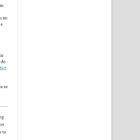
em
u no
 e
is
 do
fect
a-se
ng
ors
e to