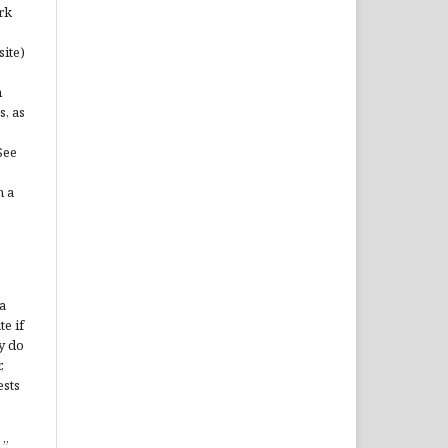
rk
site)
n
s, as
See
n a
a
te if
y do
,
ests
”