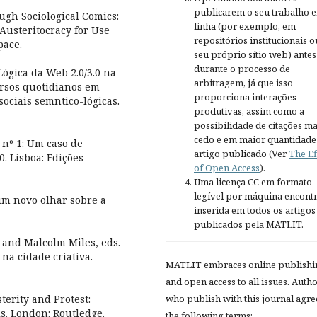
publicarem o seu trabalho 
ugh Sociological Comics:
linha (por exemplo, em
Austeritocracy for Use
repositórios institucionais o
pace.
seu próprio sítio web) antes
durante o processo de
ógica da Web 2.0/3.0 na
arbitragem, já que isso
ursos quotidianos em
proporciona interações
ociais semntico-lógicas.
produtivas, assim como a
possibilidade de citações ma
cedo e em maior quantidade
nº 1: Um caso de
artigo publicado (Ver
The Ef
. Lisboa: Edições
of Open Access
).
Uma licença CC em formato
legível por máquina encontr
um novo olhar sobre a
inserida em todos os artigos
publicados pela MATLIT.
 and Malcolm Miles, eds.
 na cidade criativa.
MATLIT embraces online publishi
and open access to all issues. Auth
terity and Protest:
who publish with this journal agre
s. London: Routledge.
the following terms: