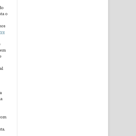
do
ta o
nos
ive
e
arem
e
al
a
da
 com
ta.