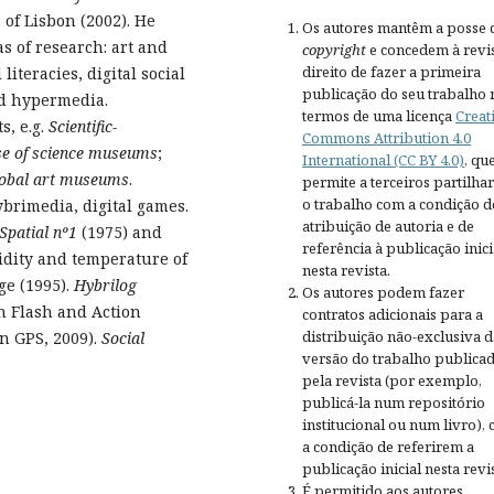
 of Lisbon (2002). He
Os autores mantêm a posse 
s of research: art and
copyright
e concedem à revis
direito de fazer a primeira
teracies, digital social
publicação do seu trabalho 
nd hypermedia.
termos de uma licença
Creat
s, e.g.
Scientific-
Commons Attribution 4.0
ase of science museums
;
International (CC BY 4.0)
, qu
global art museums
.
permite a terceiros partilh
o trabalho com a condição d
ybrimedia, digital games.
atribuição de autoria e de
Spatial nº1
(1975) and
referência à publicação inici
dity and temperature of
nesta revista.
e (1995).
Hybrilog
Os autores podem fazer
n Flash and Action
contratos adicionais para a
distribuição não-exclusiva d
n GPS, 2009).
Social
versão do trabalho publica
pela revista (por exemplo,
publicá-la num repositório
institucional ou num livro),
a condição de referirem a
publicação inicial nesta revis
É permitido aos autores