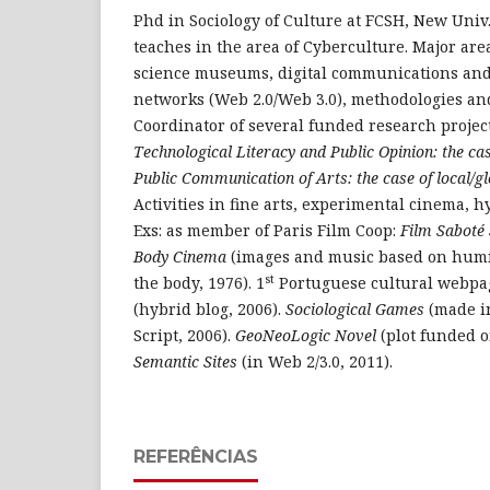
Phd in Sociology of Culture at FCSH, New Univ.
teaches in the area of Cyberculture. Major area
science museums, digital communications and li
networks (Web 2.0/Web 3.0), methodologies a
Coordinator of several funded research project
Technological Literacy and Public Opinion: the c
Public Communication of Arts: the case of local/
Activities in fine arts, experimental cinema, h
Exs: as member of Paris Film Coop:
Film Saboté 
Body Cinema
(images and music based on humi
st
the body, 1976). 1
Portuguese cultural webpag
(hybrid blog, 2006).
Sociological Games
(made i
Script, 2006).
GeoNeoLogic Novel
(plot funded o
Semantic Sites
(in Web 2/3.0, 2011).
REFERÊNCIAS