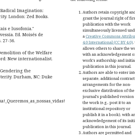
Radical Imagination:
Authors retain copyright an
ity. London: Zed Books.
grant the journal right of fir
publication with the work
is e lusofonia."
simultaneously licensed und
vessia. Ed. Moisés de
a
Creative Commons Attribu
 27-56.
4.0 International (CC BY 4.0)
,
allows others to share the w
emolition of the Welfare
with an acknowledgement of
rd: New internationalist.
work's authorship and initia
publication in this journal.
. Gendering the
Authors are able to enter int
sterity. Durham, NC: Duke
separate, additional contract
arrangements for the non-
exclusive distribution of the
journal's published version 
oika!_Queremos_as_nossas_vidas!
the work (e.g., post it to an
institutional repository or
publish it in a book), with a
acknowledgement of its initi
publication in this journal.
Authors are permitted and