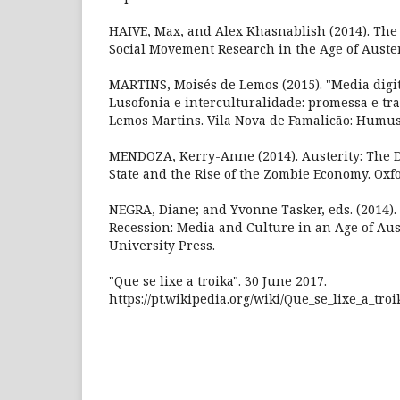
HAIVE, Max, and Alex Khasnablish (2014). The 
Social Movement Research in the Age of Auster
MARTINS, Moisés de Lemos (2015). "Media digita
Lusofonia e interculturalidade: promessa e tra
Lemos Martins. Vila Nova de Famalicão: Humus.
MENDOZA, Kerry-Anne (2014). Austerity: The D
State and the Rise of the Zombie Economy. Oxfo
NEGRA, Diane; and Yvonne Tasker, eds. (2014)
Recession: Media and Culture in an Age of Au
University Press.
"Que se lixe a troika". 30 June 2017.
https://pt.wikipedia.org/wiki/Que_se_lixe_a_tr