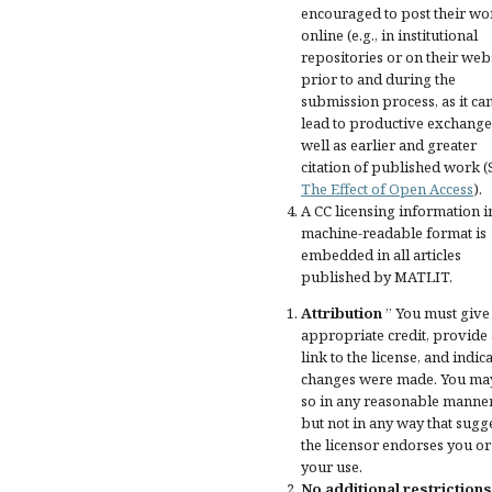
encouraged to post their wo
online (e.g., in institutional
repositories or on their web
prior to and during the
submission process, as it ca
lead to productive exchange
well as earlier and greater
citation of published work (
The Effect of Open Access
).
A CC licensing information i
machine-readable format is
embedded in all articles
published by MATLIT.
Attribution
” You must give
appropriate credit
, provide 
link to the license, and
indica
changes were made
. You ma
so in any reasonable manner
but not in any way that sugg
the licensor endorses you or
your use.
No additional restrictions