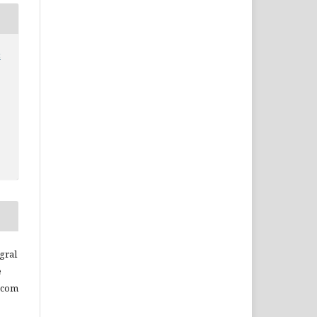
c
c
gral
e
 com