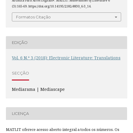
Artística Para Artes Digitais».
MATLIT: Materialities of Literature
6
(3):165-69. https://doi.org/10.14195/2182-8830_6-3_14.
Formatos Citação
EDIÇÃO
Vol. 6 N.º 3 (2018): Electronic Literature: Translations
SECÇÃO
Mediarama | Mediascape
LICENÇA
MATLIT oferece acesso aberto integral a todos os números. Os