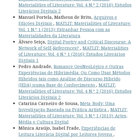
Materialities of Literature: Vol. 4 N.º 2 (2016): Estudos
Literários Digitais 2
Manuel Portela, Matheus de Brito,
Arquivos e
Edições Digitais
,
MATLIT: Materialities of Literature:
Vol. 1 N.º 1 (2013): Estranhar Pessoa com as
Materialidades da Literatura
Ãlvaro Seiça,
Digital Poetry and Critical Discourse: A
Network of Self-References?
,
MATLIT: Materialities
of Literature: Vol. 4 N.º 1 (2016): Estudos Literários
Digitais 1
Pedro Andrade,
Romance GeoNeoLógico e Outras
Experiências de Hibrimédia: Ou Como Usar Métodos
Híbridos tais como Análise de Discurso Híbrido
(HDA) numa Base de Conhecimento
,
MATLIT:
Materialities of Literature: Vol. 4 N.º 2 (2016): Estudos
Literários Digitais 2
Catarina Carneiro de Sousa,
Meta_Body: Uma
Investigação Baseada na Prática Artística
,
MATLIT:
Materialities of Literature: Vol. 3 N.º 1 (2015): Artes,
Média e Cultura Digital
Mônica Araújo, Isabel Frade,
Experiências de
Leitura Literária Digital por Leitores Jovens
,