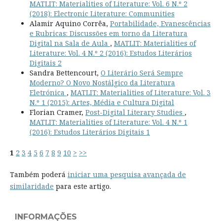
MATLIT: Materialities of Literature: Vol. 6 N.º 2
(2018): Electronic Literature: Communities
Alamir Aquino Corrêa,
Portabilidade, Evanescências
e Rubricas: Discussões em torno da Literatura
Digital na Sala de Aula
,
MATLIT: Materialities of
Literature: Vol. 4 N.º 2 (2016): Estudos Literários
Digitais 2
Sandra Bettencourt,
O Literário Será Sempre
Moderno? O Novo Nostálgico da Literatura
Eletrónica
,
MATLIT: Materialities of Literature: Vol. 3
N.º 1 (2015): Artes, Média e Cultura Digital
Florian Cramer,
Post-Digital Literary Studies
,
MATLIT: Materialities of Literature: Vol. 4 N.º 1
(2016): Estudos Literários Digitais 1
1
2
3
4
5
6
7
8
9
10
>
>>
Também poderá
iniciar uma pesquisa avançada de
similaridade
para este artigo.
INFORMAÇÕES