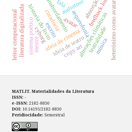
transbordamento
feedback loop
absorção
audiotour
fala
heterónimo como avatar.
historia do livro
literatura digitalizada
curadoria
arqueofonia
leitor computacional
alterações climáticas
avatar
sistema poético
escrito
teatralidade
cyborg
ideia de cinema
ideia de teatro
mestre
música
copy art
MATLIT. Materialidades da Literatura
ISSN:
-
e-ISSN:
2182-8830
DOI:
10.14195/2182-8830
Peridiocidade:
Semestral