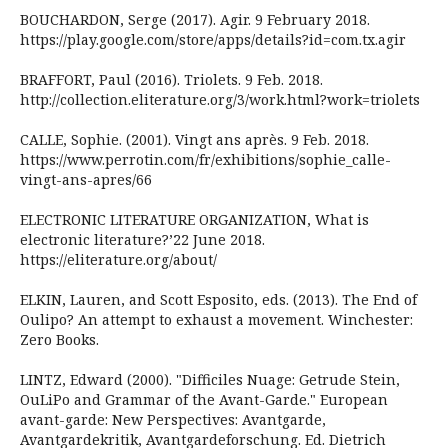
BOUCHARDON, Serge (2017). Agir. 9 February 2018.
https://play.google.com/store/apps/details?id=com.tx.agir
BRAFFORT, Paul (2016). Triolets. 9 Feb. 2018.
http://collection.eliterature.org/3/work.html?work=triolets
CALLE, Sophie. (2001). Vingt ans après. 9 Feb. 2018.
https://www.perrotin.com/fr/exhibitions/sophie_calle-
vingt-ans-apres/66
ELECTRONIC LITERATURE ORGANIZATION, What is
electronic literature?’22 June 2018.
https://eliterature.org/about/
ELKIN, Lauren, and Scott Esposito, eds. (2013). The End of
Oulipo? An attempt to exhaust a movement. Winchester:
Zero Books.
LINTZ, Edward (2000). "Difficiles Nuage: Getrude Stein,
OuLiPo and Grammar of the Avant-Garde." European
avant-garde: New Perspectives: Avantgarde,
Avantgardekritik, Avantgardeforschung. Ed. Dietrich