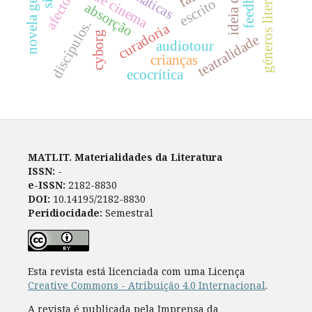
ideia de cinema
afectos
escrito
absorção
discípulos.
curadoria
cyborg
teatralidade
audiotour
crianças
ecocrítica
MATLIT. Materialidades da Literatura
ISSN:
-
e-ISSN:
2182-8830
DOI:
10.14195/2182-8830
Peridiocidade:
Semestral
Esta revista está licenciada com uma Licença
Creative Commons - Atribuição 4.0 Internacional
.
A revista é publicada pela Imprensa da