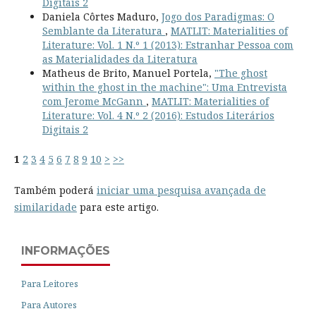
Digitais 2
Daniela Côrtes Maduro,
Jogo dos Paradigmas: O
Semblante da Literatura
,
MATLIT: Materialities of
Literature: Vol. 1 N.º 1 (2013): Estranhar Pessoa com
as Materialidades da Literatura
Matheus de Brito, Manuel Portela,
"The ghost
within the ghost in the machine": Uma Entrevista
com Jerome McGann
,
MATLIT: Materialities of
Literature: Vol. 4 N.º 2 (2016): Estudos Literários
Digitais 2
1
2
3
4
5
6
7
8
9
10
>
>>
Também poderá
iniciar uma pesquisa avançada de
similaridade
para este artigo.
INFORMAÇÕES
Para Leitores
Para Autores