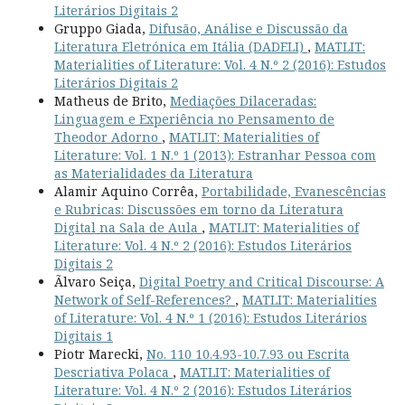
Literários Digitais 2
Gruppo Giada,
Difusão, Análise e Discussão da
Literatura Eletrónica em Itália (DADELI)
,
MATLIT:
Materialities of Literature: Vol. 4 N.º 2 (2016): Estudos
Literários Digitais 2
Matheus de Brito,
Mediações Dilaceradas:
Linguagem e Experiência no Pensamento de
Theodor Adorno
,
MATLIT: Materialities of
Literature: Vol. 1 N.º 1 (2013): Estranhar Pessoa com
as Materialidades da Literatura
Alamir Aquino Corrêa,
Portabilidade, Evanescências
e Rubricas: Discussões em torno da Literatura
Digital na Sala de Aula
,
MATLIT: Materialities of
Literature: Vol. 4 N.º 2 (2016): Estudos Literários
Digitais 2
Ãlvaro Seiça,
Digital Poetry and Critical Discourse: A
Network of Self-References?
,
MATLIT: Materialities
of Literature: Vol. 4 N.º 1 (2016): Estudos Literários
Digitais 1
Piotr Marecki,
No. 110 10.4.93-10.7.93 ou Escrita
Descriativa Polaca
,
MATLIT: Materialities of
Literature: Vol. 4 N.º 2 (2016): Estudos Literários