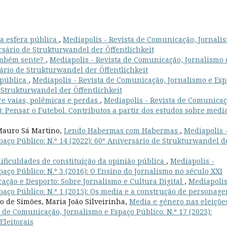
a esfera pública
,
Mediapolis - Revista de Comunicação, Jornali
ersário de Strukturwandel der Öffentlichkeit
ambém sente?
,
Mediapolis - Revista de Comunicação, Jornalismo 
sário de Strukturwandel der Öffentlichkeit
 pública
,
Mediapolis - Revista de Comunicação, Jornalismo e Es
e Strukturwandel der Öffentlichkeit
re vaias, polêmicas e perdas
,
Mediapolis - Revista de Comunicaç
): Pensar o Futebol. Contributos a partir dos estudos sobre medi
 Mauro Sá Martino,
Lendo Habermas com Habermas
,
Mediapolis 
aço Público: N.º 14 (2022): 60º Aniversário de Strukturwandel d
ificuldades de constituição da opinião pública
,
Mediapolis -
aço Público: N.º 3 (2016): O Ensino do Jornalismo no século XXI
ação e Desporto: Sobre Jornalismo e Cultura Digital
,
Mediapolis
aço Público: N.º 1 (2015): Os media e a construção de personage
io de Simões, Maria João Silveirinha,
Media e género nas eleiçõe
 de Comunicação, Jornalismo e Espaço Público: N.º 17 (2023):
leitorais