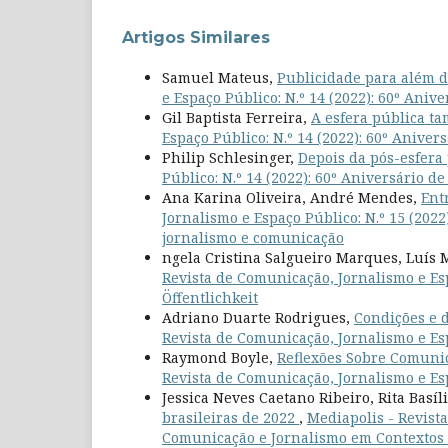
Artigos Similares
Samuel Mateus,
Publicidade para além d
e Espaço Público: N.º 14 (2022): 60º Aniv
Gil Baptista Ferreira,
A esfera pública t
Espaço Público: N.º 14 (2022): 60º Aniver
Philip Schlesinger,
Depois da pós-esfera
Público: N.º 14 (2022): 60º Aniversário d
Ana Karina Oliveira, André Mendes,
Ent
Jornalismo e Espaço Público: N.º 15 (2022
jornalismo e comunicação
ngela Cristina Salgueiro Marques, Luís
Revista de Comunicação, Jornalismo e Esp
Öffentlichkeit
Adriano Duarte Rodrigues,
Condições e d
Revista de Comunicação, Jornalismo e Esp
Raymond Boyle,
Reflexões Sobre Comunic
Revista de Comunicação, Jornalismo e Esp
Jessica Neves Caetano Ribeiro, Rita Basíl
brasileiras de 2022
,
Mediapolis - Revista
Comunicação e Jornalismo em Contextos E