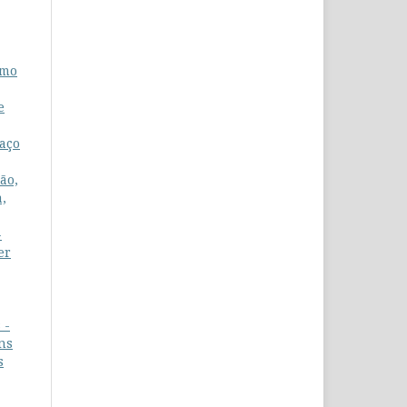
smo
e
paço
ão,
a,
-
er
 -
ns
s