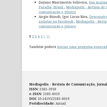
Dayane Nascimento Sobreira,
Das muitas
Paraíba, Brasil
,
Mediapolis - Revista de 
comunicação e género
Angie Biondi, Igor Lucas Ries,
Desconstru
autistas no Facebook
,
Mediapolis - Revis
comunicação e género
1
2
3
4
5
>
>>
Também poderá
iniciar uma pesquisa avançad
Mediapolis - Revista de Comunicação, Jorna
ISSN:
2183-5918
e-ISSN:
2183-6019
DOI:
10.14195/2183-6019
Peridiocidade:
Anual