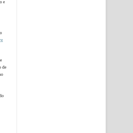
o e
do
ve
de
o de
ho
 do