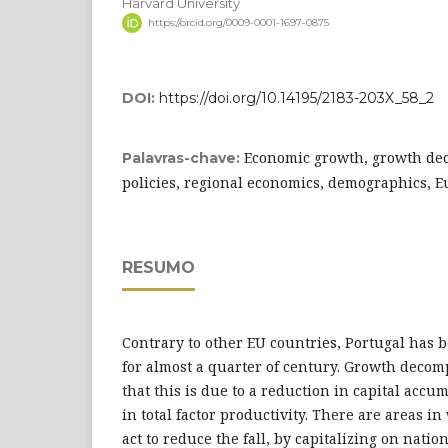
Harvard University
https://orcid.org/0009-0001-1697-0875
DOI:
https://doi.org/10.14195/2183-203X_58_2
Economic growth, growth de
Palavras-chave:
policies, regional economics, demographics, 
RESUMO
Contrary to other EU countries, Portugal has 
for almost a quarter of century. Growth decom
that this is due to a reduction in capital accu
in total factor productivity. There are areas i
act to reduce the fall, by capitalizing on nati