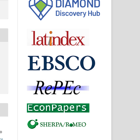
do
ve