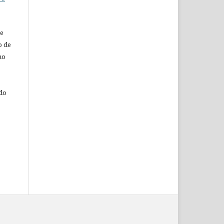
de
o de
ho
 do