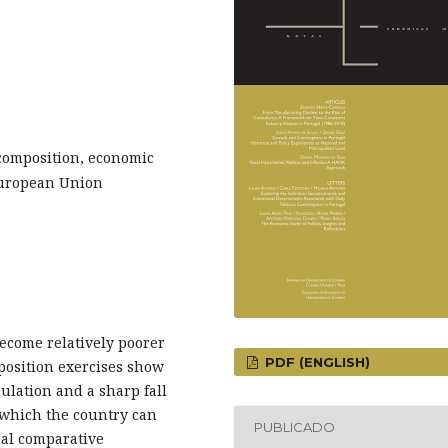
composition, economic
European Union
become relatively poorer
PDF (ENGLISH)
position exercises show
mulation and a sharp fall
n which the country can
PUBLICADO
onal comparative