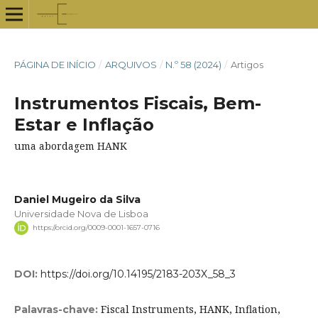
PÁGINA DE INÍCIO
/
ARQUIVOS
/
N.º 58 (2024)
/
Artigos
Instrumentos Fiscais, Bem-
Estar e Inflação
uma abordagem HANK
Daniel Mugeiro da Silva
Universidade Nova de Lisboa
https://orcid.org/0009-0001-1657-0716
DOI:
https://doi.org/10.14195/2183-203X_58_3
Fiscal Instruments, HANK, Inflation,
Palavras-chave: