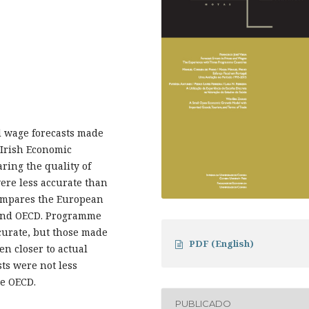
d wage forecasts made
 Irish Economic
ing the quality of
were less accurate than
compares the European
 and OECD. Programme
ccurate, but those made
PDF (English)
n closer to actual
sts were not less
he OECD.
PUBLICADO