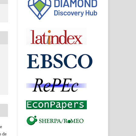
de
o de