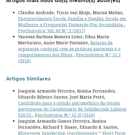
Artigos mais lidos do(s) mesmo(s) autor(es)
Cláudia Andrade, Tricia van Rhijn, Marisa Matias,
Enriquecimento Escola-Família e Família-Escola em
Mulheres a Frequentar Formação Pós-Secundária
,
Psychologica: Vol. 60 N.º 2 (2017)
Vanessa Barbosa Romera Leme, Edna Maria
Marturano, Anne Marie Fontaine,
Relação da
separação conjugal com as práticas parentais e o
comportamento dos filhos
,
Psychologica: N.º 52-I
(2010)
Artigos Similares
Joaquim Armando Ferreira, Rosina Fernandes,
Eduardo Ribeiro Santos, José Maria Peiró,
Contributo para o estudo psicométrico da versão
portuguesa do Cuestionario de Satisfacción Laboral
S20/23
,
Psychologica: N.º 52-II (2010)
Joaquim Armando Gomes Ferreira, Rosina
Fernandes, Richard F. Haase, Eduardo R. Santos,
Minnesota Satisfaction Questionnaire “ Short Form: