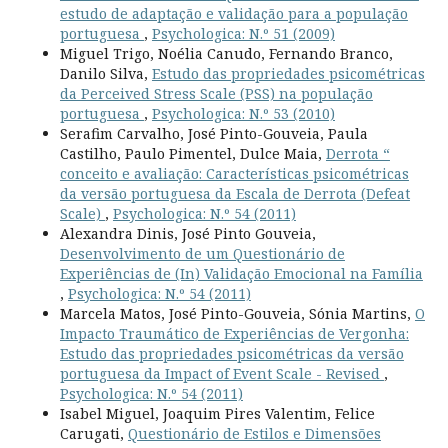
estudo de adaptação e validação para a população
portuguesa
,
Psychologica: N.º 51 (2009)
Miguel Trigo, Noélia Canudo, Fernando Branco,
Danilo Silva,
Estudo das propriedades psicométricas
da Perceived Stress Scale (PSS) na população
portuguesa
,
Psychologica: N.º 53 (2010)
Serafim Carvalho, José Pinto-Gouveia, Paula
Castilho, Paulo Pimentel, Dulce Maia,
Derrota “
conceito e avaliação: Características psicométricas
da versão portuguesa da Escala de Derrota (Defeat
Scale)
,
Psychologica: N.º 54 (2011)
Alexandra Dinis, José Pinto Gouveia,
Desenvolvimento de um Questionário de
Experiências de (In) Validação Emocional na Família
,
Psychologica: N.º 54 (2011)
Marcela Matos, José Pinto-Gouveia, Sónia Martins,
O
Impacto Traumático de Experiências de Vergonha:
Estudo das propriedades psicométricas da versão
portuguesa da Impact of Event Scale - Revised
,
Psychologica: N.º 54 (2011)
Isabel Miguel, Joaquim Pires Valentim, Felice
Carugati,
Questionário de Estilos e Dimensões