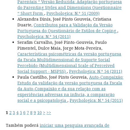
Parentais “ Versão Reduzida: Adaptação portuguesa
do Parenting Styles and Dimensions Questionnaire
“ Short Form
,
Psychologica: N.º 51 (2009)
Alexandra Dinis, José Pinto Gouveia, Cristiana
Duarte,
Contributos para a Validação da Versão
Portuguesa do Questionário de Estilos de Coping
,
Psychologica: N.º 54 (2011)
Serafim Carvalho, José Pinto-Gouveia, Paulo
Pimentel, Dulce Maia, Jorge Mota-Pereira,
Características psicométricas da versão portuguesa
da Escala Multidimensional de Suporte Social
Percebido (Multidimensional Scale of Perceived
Social Support - MSPSS)
,
Psychologica: N.º 54 (2011)
Paula Castilho, José Pinto Gouveia,
Auto-Compaixão:
Estudo da validação da versão portuguesa da Escala
da Auto-Compaixão e da sua relação com as
experiências adversas na infncia, a comparação
social e a psicopatologia
,
Psychologica: N.º 54 (2011)
1
2
3
4
5
6
7
8
9
10
>
>>
Também poderá
iniciar uma pesquisa avançada de