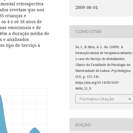
umental retrospectiva
2009-06-01
 dados revelam que nos
93 crianças e
 os 4 e os 18 anos de
mas emocionais e de
COMO CITAR
 têm a duração média de
os e analisados
te tipo de Serviço à
Sá, I., & Silva, A. L. da. (2009). A
formação inicial de terapeutas infantis:
o caso do Serviço de Atendimento
Clínico da Faculdade de Psicologia da
Universidade de Lisboa.
Psychologica
,
(51), p. 131–145.
https://doi.org/10.14195/1647-
8606_51_9
Formatos Citação
EDIÇÃO