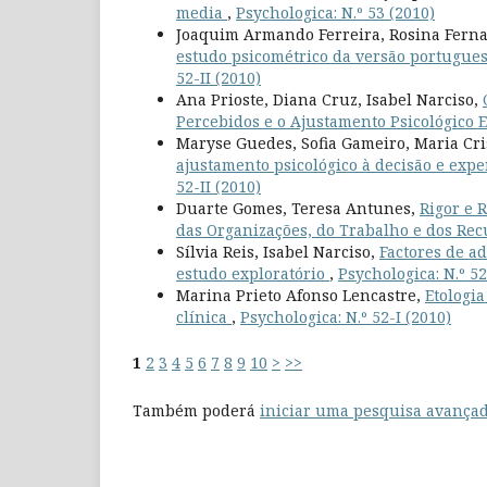
media
,
Psychologica: N.º 53 (2010)
Joaquim Armando Ferreira, Rosina Fernan
estudo psicométrico da versão portugues
52-II (2010)
Ana Prioste, Diana Cruz, Isabel Narciso,
Percebidos e o Ajustamento Psicológico
Maryse Guedes, Sofia Gameiro, Maria Cr
ajustamento psicológico à decisão e exp
52-II (2010)
Duarte Gomes, Teresa Antunes,
Rigor e 
das Organizações, do Trabalho e dos R
Sílvia Reis, Isabel Narciso,
Factores de a
estudo exploratório
,
Psychologica: N.º 52
Marina Prieto Afonso Lencastre,
Etologia
clínica
,
Psychologica: N.º 52-I (2010)
1
2
3
4
5
6
7
8
9
10
>
>>
Também poderá
iniciar uma pesquisa avançad