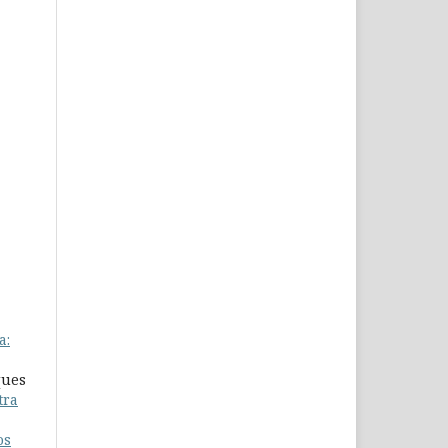
a:
ques
tra
os