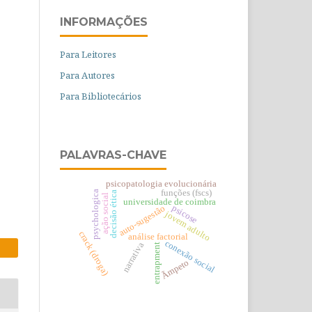
INFORMAÇÕES
Para Leitores
Para Autores
Para Bibliotecários
PALAVRAS-CHAVE
psicopatologia evolucionária
funções (fscs)
psychologica
decisão ética
ação social
universidade de coimbra
psicose
auto-sugestão
jovem adulto
crack (droga)
análise factorial
conexão social
narrativa
entrapment
Ãmpeto