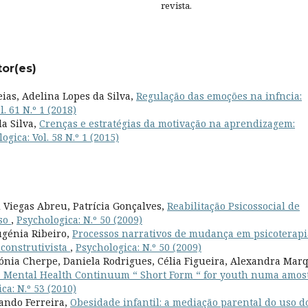
revista.
tor(es)
as, Adelina Lopes da Silva,
Regulação das emoções na infncia:
. 61 N.º 1 (2018)
da Silva,
Crenças e estratégias da motivação na aprendizagem:
ogica: Vol. 58 N.º 1 (2015)
 Viegas Abreu, Patrícia Gonçalves,
Reabilitação Psicossocial de
aso
,
Psychologica: N.º 50 (2009)
ugénia Ribeiro,
Processos narrativos de mudança em psicoterapi
 construtivista
,
Psychologica: N.º 50 (2009)
ónia Cherpe, Daniela Rodrigues, Célia Figueira, Alexandra Mar
a Mental Health Continuum “ Short Form “ for youth numa amos
ca: N.º 53 (2010)
ando Ferreira,
Obesidade infantil: a mediação parental do uso d