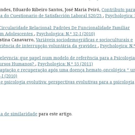
des, Eduardo Ribeiro Santos, José Maria Peiró,
Contributo para
a do Cuestionario de Satisfacción Laboral S20/23
,
Psychologica: 
Circularidade Relacional: Padrões De Funcionalidade Familiar
 Em Adolescentes
,
Psychologica: N.º 52-I (2010)
istina Canavarro,
Variáveis sociodemográficas e socioculturais e
eriência de interrupção voluntária da gravidez
,
Psychologica: N.
Relevncia: que papel num modelo de referência para a Psicologia
ecursos Humanos?
,
Psychologica: N.º 55 (2011)
daptação e recuperação após uma doença hemato-oncológica “ u
-I (2010)
 e psicologia evolutiva: perspectivas evolutivas para a psicologia
a de similaridade
para este artigo.