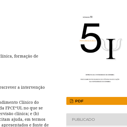
clínica, formação de
descrever a intervenção
PDF
ndimento Clínico do
 da FPCE“UL no que se
visão clínica; e (b)
licitam ajuda, em termos
PUBLICADO
s apresentados e fonte de