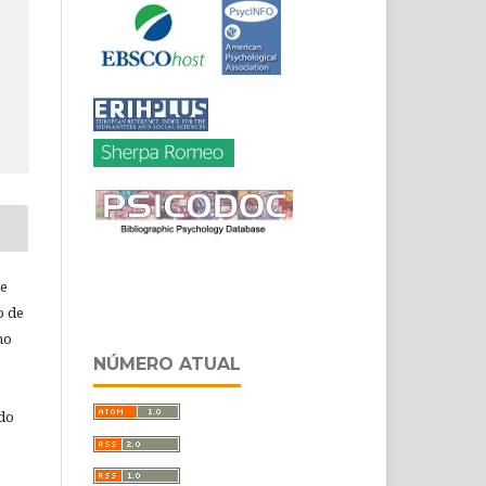
de
o de
ho
NÚMERO ATUAL
 do