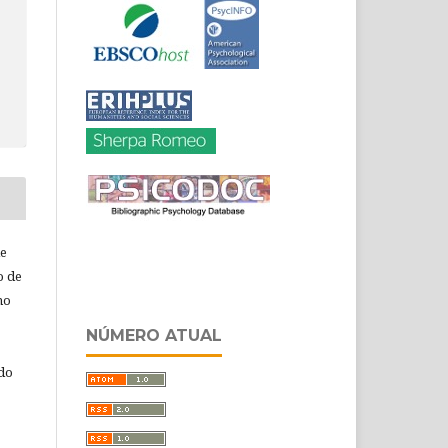
de
o de
ho
NÚMERO ATUAL
 do