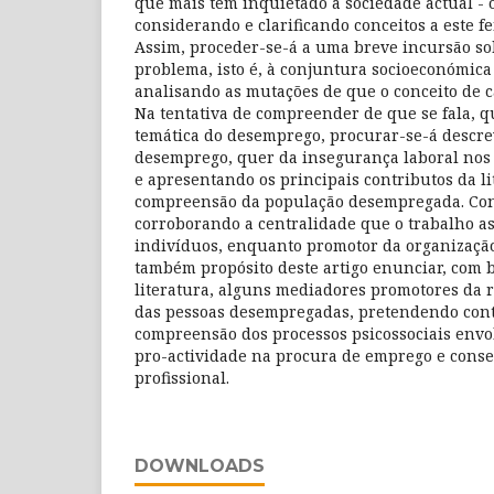
que mais tem inquietado a sociedade actual -
considerando e clarificando conceitos a este 
Assim, proceder-se-á a uma breve incursão s
problema, isto é, à conjuntura socioeconómica
analisando as mutações de que o conceito de ca
Na tentativa de compreender de que se fala, q
temática do desemprego, procurar-se-á descre
desemprego, quer da insegurança laboral nos
e apresentando os principais contributos da li
compreensão da população desempregada. Co
corroborando a centralidade que o trabalho a
indivíduos, enquanto promotor da organização 
também propósito deste artigo enunciar, com b
literatura, alguns mediadores promotores da r
das pessoas desempregadas, pretendendo cont
compreensão dos processos psicossociais envo
pro-actividade na procura de emprego e cons
profissional.
DOWNLOADS