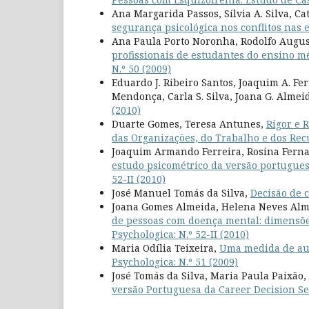
Ana Margarida Passos, Sílvia A. Silva, Ca
segurança psicológica nos conflitos nas
Ana Paula Porto Noronha, Rodolfo Augu
profissionais de estudantes do ensino m
N.º 50 (2009)
Eduardo J. Ribeiro Santos, Joaquim A. Fe
Mendonça, Carla S. Silva, Joana G. Almei
(2010)
Duarte Gomes, Teresa Antunes,
Rigor e 
das Organizações, do Trabalho e dos R
Joaquim Armando Ferreira, Rosina Fernan
estudo psicométrico da versão portugues
52-II (2010)
José Manuel Tomás da Silva,
Decisão de c
Joana Gomes Almeida, Helena Neves Alm
de pessoas com doença mental: dimensões
Psychologica: N.º 52-II (2010)
Maria Odília Teixeira,
Uma medida de aut
Psychologica: N.º 51 (2009)
José Tomás da Silva, Maria Paula Paixã
versão Portuguesa da Career Decision Se