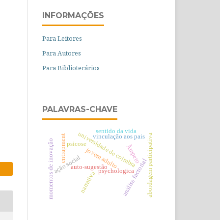
INFORMAÇÕES
Para Leitores
Para Autores
Para Bibliotecários
PALAVRAS-CHAVE
sentido da vida
universidade de coimbra
abordagem participativa
vinculação aos pais
entrapment
momentos de inovação
psicose
Ãmpeto
jovem adulto
ação social
análise factorial
auto-sugestão
psychologica
narrativa