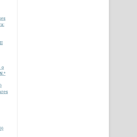
ses
a:
II
 o
N.º
)
ares
9)