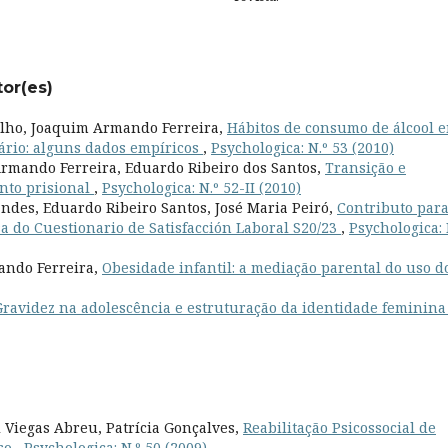
tor(es)
elho, Joaquim Armando Ferreira,
Hábitos de consumo de álcool 
ário: alguns dados empíricos
,
Psychologica: N.º 53 (2010)
Armando Ferreira, Eduardo Ribeiro dos Santos,
Transição e
nto prisional
,
Psychologica: N.º 52-II (2010)
des, Eduardo Ribeiro Santos, José Maria Peiró,
Contributo para
a do Cuestionario de Satisfacción Laboral S20/23
,
Psychologica: 
ando Ferreira,
Obesidade infantil: a mediação parental do uso d
Gravidez na adolescência e estruturação da identidade feminin
 Viegas Abreu, Patrícia Gonçalves,
Reabilitação Psicossocial de
aso
,
Psychologica: N.º 50 (2009)