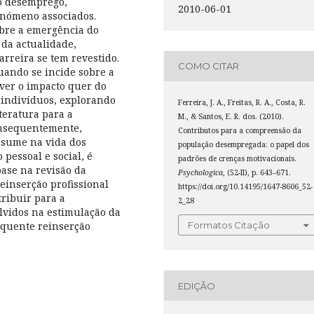
 o desemprego,
2010-06-01
fenómeno associados.
obre a emergência do
 da actualidade,
rreira se tem revestido.
COMO CITAR
uando se incide sobre a
ver o impacto quer do
 indivíduos, explorando
Ferreira, J. A., Freitas, R. A., Costa, R.
teratura para a
M., & Santos, E. R. dos. (2010).
nsequentemente,
Contributos para a compreensão da
ssume na vida dos
população desempregada: o papel dos
pessoal e social, é
padrões de crenças motivacionais.
ase na revisão da
Psychologica
, (52-II), p. 643–671.
einserção profissional
https://doi.org/10.14195/1647-8606_52-
ribuir para a
2_28
lvidos na estimulação da
equente reinserção
Formatos Citação
EDIÇÃO