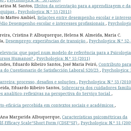
tarina M. Santos,
Efeitos da orientação para a aprendizagem e da
 equipas
,
Psychologica: N.º 55 (2011)
sto Matteo Ambiel,
Relações entre desempenho escolar e interes
édio Desempenho escolar e interesses profissionais
,
Psychologic
rreira, Cristina P. Albuquerque, Helena N. Almeida, Maria C.
da,
Desemprego: experiências de transição
,
Psychologica: N.º 52-
Relevncia: que papel num modelo de referência para a Psicologia
ecursos Humanos?
,
Psychologica: N.º 55 (2011)
des, Eduardo Ribeiro Santos, José Maria Peiró,
Contributo para
a do Cuestionario de Satisfacción Laboral S20/23
,
Psychologica: 
arreira: processo, desafios e soluções
,
Psychologica: N.º 53 (2010
eida, Eduardo Ribeiro Santos,
Sobrecarga dos cuidadores famili
 analítico-reflexivas na perspectiva do Serviço Social
,
o-eficácia percebida em contextos sociais e académicos
,
o, Ana Margarida Albuquerque,
Características psicométricas da
lf-Efficacy Scale“Short Form (CDSE“SF)
,
Psychologica: N.º 51 (200