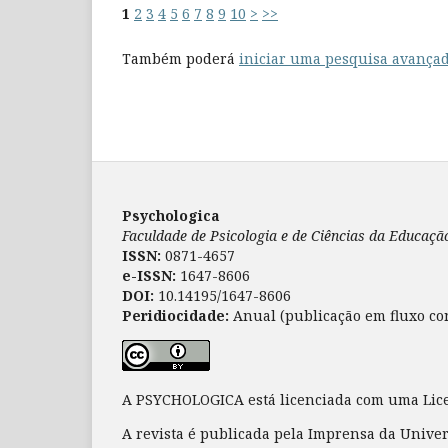
1
2
3
4
5
6
7
8
9
10
>
>>
Também poderá
iniciar uma pesquisa avançad
Psychologica
Faculdade de Psicologia e de Ciências da Educaç
ISSN:
0871-4657
e-ISSN:
1647-8606
DOI:
10.14195/1647-8606
Peridiocidade:
Anual (publicação em fluxo co
A PSYCHOLOGICA está licenciada com uma Li
A revista é publicada pela Imprensa da Unive