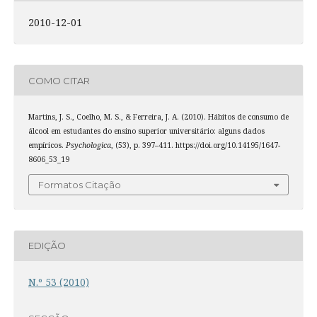
2010-12-01
COMO CITAR
Martins, J. S., Coelho, M. S., & Ferreira, J. A. (2010). Hábitos de consumo de
álcool em estudantes do ensino superior universitário: alguns dados
empíricos.
Psychologica
, (53), p. 397–411. https://doi.org/10.14195/1647-
8606_53_19
Formatos Citação
EDIÇÃO
N.º 53 (2010)