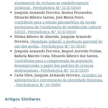
ajustamento de reclusos ao estabelecimento
prisional
,
Psychologica: N.º 52-II (2010)
Joaquim Armando Ferreira, Rosina Fernandes,
Eduardo Ribeiro Santos, José Maria Peiró,
Contributo para o estudo psicométrico da versão
portuguesa do Cuestionario de Satisfacción Laboral
S20/23
,
Psychologica: N.º 52-II (2010)
Fátima Ribeiro de Almeida, Joaquim Armando
Ferreira,
Obesidade infantil: a mediação parental do
uso dos media
,
Psychologica: N.º 53 (2010)
Joaquim Armando Ferreira, Raquel Azevedo Freitas,
Rafaela Maroto Costa, Eduardo Ribeiro dos Santos,
Contributos para a compreensão da população
desempregada: o papel dos padrões de crenças
motivacionais
,
Psychologica: N.º 52-II (2010)
Carla Silva, Joaquim Armando Ferreira,
Gravidez na
adolescência e estruturação da identidade feminina
,
Psychologica: N.º 50 (2009)
Artigos Similares