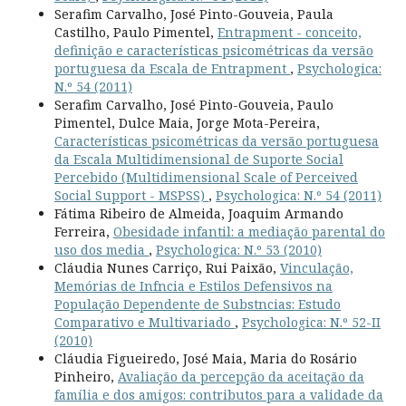
Serafim Carvalho, José Pinto-Gouveia, Paula
Castilho, Paulo Pimentel,
Entrapment - conceito,
definição e características psicométricas da versão
portuguesa da Escala de Entrapment
,
Psychologica:
N.º 54 (2011)
Serafim Carvalho, José Pinto-Gouveia, Paulo
Pimentel, Dulce Maia, Jorge Mota-Pereira,
Características psicométricas da versão portuguesa
da Escala Multidimensional de Suporte Social
Percebido (Multidimensional Scale of Perceived
Social Support - MSPSS)
,
Psychologica: N.º 54 (2011)
Fátima Ribeiro de Almeida, Joaquim Armando
Ferreira,
Obesidade infantil: a mediação parental do
uso dos media
,
Psychologica: N.º 53 (2010)
Cláudia Nunes Carriço, Rui Paixão,
Vinculação,
Memórias de Infncia e Estilos Defensivos na
População Dependente de Substncias: Estudo
Comparativo e Multivariado
,
Psychologica: N.º 52-II
(2010)
Cláudia Figueiredo, José Maia, Maria do Rosário
Pinheiro,
Avaliação da percepção da aceitação da
família e dos amigos: contributos para a validade da