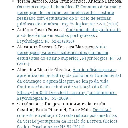
Teresa Barroso, Aida Cruz Mendes, António Barbosa,
Os meus colegas bebem álcool? Consumo de álcool e
percepção do consumo em adolescentes - estudo
realizado com estudantes do 3º ciclo de escolas
públicas de Coimbra
,
Psychologica: N.º 52-II (2010)
António Castro Fonseca,
Consumo de droga durante
a adolescência em escolas portuguesas
,
Psychologica: N.º 52-II (2010)
Alexandra Barros, J. Ferreira Marques,
Auto-
percepções, valores e saliência dos papéis em
estudantes do ensino superior
,
Psychologica: N.º 53
(2010)
Albertina Lima de Oliveira,
A auto-eficácia para a
aprendizagem autodirigida como pilar fundamental
da educação e aprendizagem ao longo da vida:
Continuação dos estudos de validação do Self-
Efficacy for Self-Directed Learning Questionnaire
,
Psychologica: N.º 51 (2009)
Serafim Carvalho, José Pinto-Gouveia, Paula
Castilho, Paulo Pimentel, Dulce Maia,
Derrota “
conceito e avaliação: Características psicométricas
da versão portuguesa da Escala de Derrota (Defeat
Scale)
,
Psychologica: N.º 54 (2011)