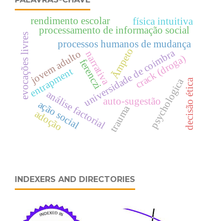
rendimento escolar
física intuitiva
processamento de informação social
evocações livres
processos humanos de mudança
Ãmpeto
universidade de coimbra
jovem adulto
narrativa
crack (droga)
ferenczi
entrapment
psychologica
decisão ética
análise factorial
auto-sugestão
ação social
trauma
adoção
INDEXERS AND DIRECTORIES