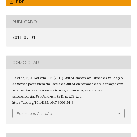
PDF
PUBLICADO
2011-07-01
COMO CITAR
Castilho, P., & Gouveia, J. P. (2011). Auto-Compaixão: Estudo da validação
da versão portuguesa da Escala da Auto-Compaixão e da sua relação com
as experiências adversas na infncia, a comparação social e a
psicopatologia.
Psychologica
, (54), p. 203–230.
https://doi.org/10.14195/1647-8606_54_8
Formatos Citação