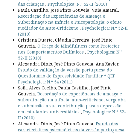
das crianças
,
Psychologica: N.º 52-II (2010)
Paula Castilho, José Pinto Gouveia, Vnia Amaral,
Recordação das Experiências de Ameaça e
Subordinação na Infncia e Psicopatologia: o efeito
mediador do Auto-Criticismo
,
Psychologica: N.º 52-II
(2010)
Cristiana Duarte, Cláudia Ferreira, José Pinto
Gouveia,
O Traço de Mindfulness como Protector
nos Comportamentos Bulímicos
,
Psychologica: N.º
52-II (2010)
Alexandra Dinis, José Pinto Gouveia, Ana Xavier,
Estudo de validação da versão portuguesa do
Questionário de Expressividade Familiar “ QEF
,
Psychologica: N.º 54 (2011)
Sofia Alves Coelho, Paula Castilho, José Pinto
Gouveia,
Recordação de experiências de ameaça e
subordinação na infncia, auto-criticismo, vergonha
e submissão: a sua contribuição para a depressão
em estudantes universitários
,
Psychologica: N.º 52-
II (2010)
Alexandra Dinis, José Pinto Gouveia,
Estudo das
características psicométricas da versão portuguesa