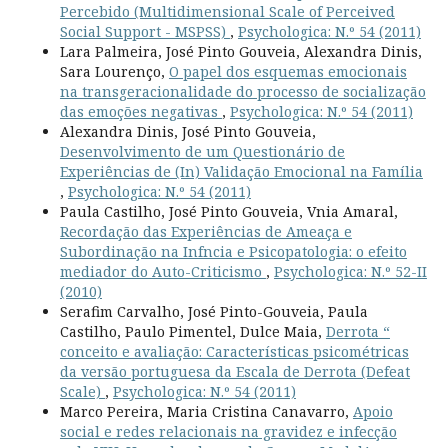
Percebido (Multidimensional Scale of Perceived
Social Support - MSPSS)
,
Psychologica: N.º 54 (2011)
Lara Palmeira, José Pinto Gouveia, Alexandra Dinis,
Sara Lourenço,
O papel dos esquemas emocionais
na transgeracionalidade do processo de socialização
das emoções negativas
,
Psychologica: N.º 54 (2011)
Alexandra Dinis, José Pinto Gouveia,
Desenvolvimento de um Questionário de
Experiências de (In) Validação Emocional na Família
,
Psychologica: N.º 54 (2011)
Paula Castilho, José Pinto Gouveia, Vnia Amaral,
Recordação das Experiências de Ameaça e
Subordinação na Infncia e Psicopatologia: o efeito
mediador do Auto-Criticismo
,
Psychologica: N.º 52-II
(2010)
Serafim Carvalho, José Pinto-Gouveia, Paula
Castilho, Paulo Pimentel, Dulce Maia,
Derrota “
conceito e avaliação: Características psicométricas
da versão portuguesa da Escala de Derrota (Defeat
Scale)
,
Psychologica: N.º 54 (2011)
Marco Pereira, Maria Cristina Canavarro,
Apoio
social e redes relacionais na gravidez e infecção