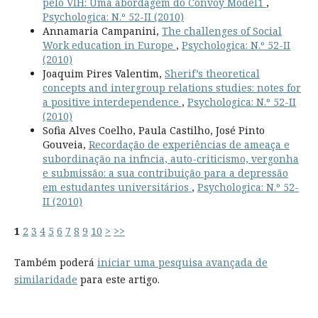
pelo VIH: Uma abordagem do Convoy Model1
,
Psychologica: N.º 52-II (2010)
Annamaria Campanini,
The challenges of Social
Work education in Europe
,
Psychologica: N.º 52-II
(2010)
Joaquim Pires Valentim,
Sherif’s theoretical
concepts and intergroup relations studies: notes for
a positive interdependence
,
Psychologica: N.º 52-II
(2010)
Sofia Alves Coelho, Paula Castilho, José Pinto
Gouveia,
Recordação de experiências de ameaça e
subordinação na infncia, auto-criticismo, vergonha
e submissão: a sua contribuição para a depressão
em estudantes universitários
,
Psychologica: N.º 52-
II (2010)
1
2
3
4
5
6
7
8
9
10
>
>>
Também poderá
iniciar uma pesquisa avançada de
similaridade
para este artigo.