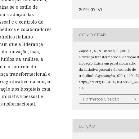
ina se o estilo de
2019-07-31
com a adoção das
ssoal e o controlo do
médicos e colaboradores
COMO CITAR
público italiano
tram que a liderança
Zappalà , S., & Toscano, F. (2019).
 da inovação, mas,
Liderança transformacional e adoção d
uídos na análise, a
inovação: Existe um papel moderador
al e o controlo do
da iniciativa pessoal e do controlo de
ança transformacional e
trabalho?.
Psychologica
,
62
(1), 119–13
 significativo na adoção
https://doi.org/10.14195/1647-8606_62-
1_6
ação nos hospitais está
iniciativa pessoal e
Formatos Citação
transformacional.
EDIÇÃO