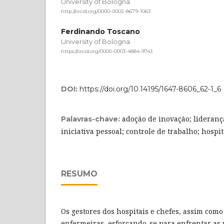
University of Bologna
http://orcid.org/0000-0002-8679-1063
Ferdinando Toscano
University of Bologna
https://orcid.org/0000-0003-4884-9743
DOI:
https://doi.org/10.14195/1647-8606_62-1_6
adoção de inovação; lideranç
Palavras-chave:
iniciativa pessoal; controle de trabalho; hospit
RESUMO
Os gestores dos hospitais e chefes, assim como
enfermeiras, esforçando-se para enfrentar as