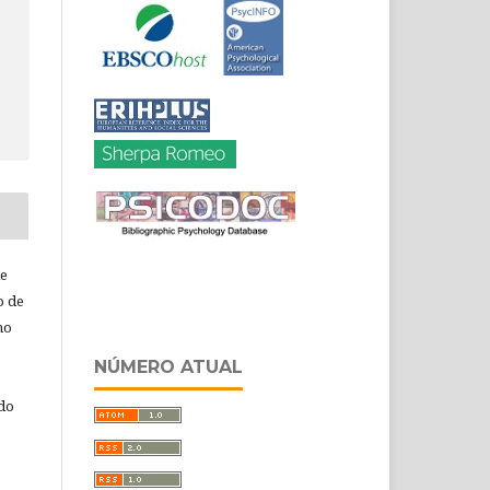
de
o de
ho
NÚMERO ATUAL
 do