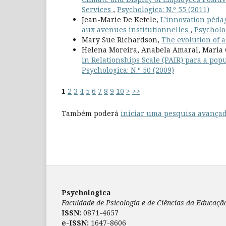
Services
,
Psychologica: N.º 55 (2011)
Jean-Marie De Ketele,
L’innovation péda
aux avenues institutionnelles
,
Psycholo
Mary Sue Richardson,
The evolution of 
Helena Moreira, Anabela Amaral, Maria 
in Relationships Scale (PAIR) para a pop
Psychologica: N.º 50 (2009)
1
2
3
4
5
6
7
8
9
10
>
>>
Também poderá
iniciar uma pesquisa avançad
Psychologica
Faculdade de Psicologia e de Ciências da Educaç
ISSN:
0871-4657
e-ISSN:
1647-8606