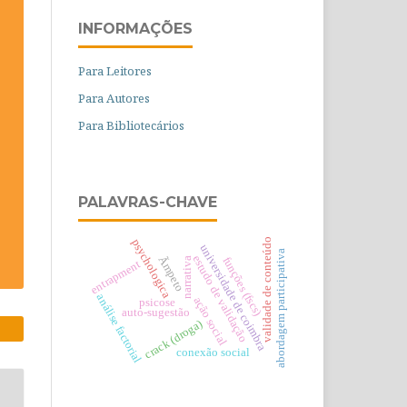
INFORMAÇÕES
Para Leitores
Para Autores
Para Bibliotecários
PALAVRAS-CHAVE
validade de conteúdo
psychologica
universidade de coimbra
abordagem participativa
estudo de validação
Ãmpeto
funções (fscs)
narrativa
entrapment
análise factorial
ação social
psicose
auto-sugestão
crack (droga)
conexão social