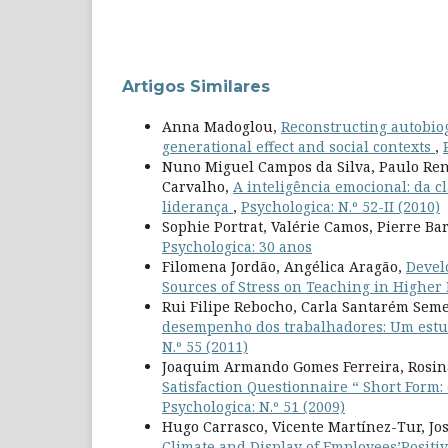
Artigos Similares
Anna Madoglou,
Reconstructing autobiog
generational effect and social contexts
,
Nuno Miguel Campos da Silva, Paulo Rena
Carvalho,
A inteligência emocional: da cl
liderança
,
Psychologica: N.º 52-II (2010)
Sophie Portrat, Valérie Camos, Pierre Bar
Psychologica: 30 anos
Filomena Jordão, Angélica Aragão,
Devel
Sources of Stress on Teaching in Higher
Rui Filipe Rebocho, Carla Santarém Sem
desempenho dos trabalhadores: Um estu
N.º 55 (2011)
Joaquim Armando Gomes Ferreira, Rosina
Satisfaction Questionnaire “ Short Form
Psychologica: N.º 51 (2009)
Hugo Carrasco, Vicente Martínez-Tur, Jo
Climate and Display of Employees’Positi