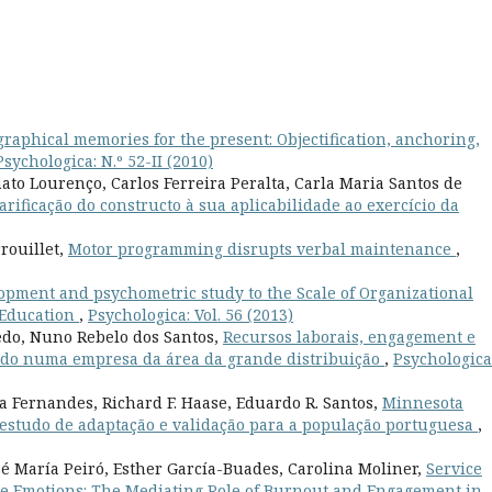
raphical memories for the present: Objectification, anchoring,
Psychologica: N.º 52-II (2010)
to Lourenço, Carlos Ferreira Peralta, Carla Maria Santos de
arificação do constructo à sua aplicabilidade ao exercício da
rouillet,
Motor programming disrupts verbal maintenance
,
opment and psychometric study to the Scale of Organizational
 Education
,
Psychologica: Vol. 56 (2013)
edo, Nuno Rebelo dos Santos,
Recursos laborais, engagement e
do numa empresa da área da grande distribuição
,
Psychologica
 Fernandes, Richard F. Haase, Eduardo R. Santos,
Minnesota
: estudo de adaptação e validação para a população portuguesa
,
sé María Peiró, Esther García-Buades, Carolina Moliner,
Service
ve Emotions: The Mediating Role of Burnout and Engagement in