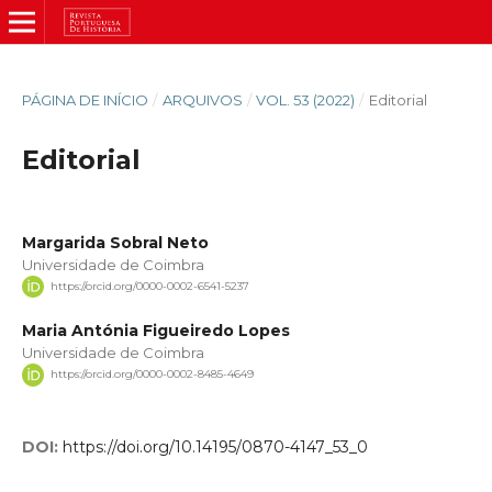
PÁGINA DE INÍCIO
/
ARQUIVOS
/
VOL. 53 (2022)
/
Editorial
Editorial
Margarida Sobral Neto
Universidade de Coimbra
https://orcid.org/0000-0002-6541-5237
Maria Antónia Figueiredo Lopes
Universidade de Coimbra
https://orcid.org/0000-0002-8485-4649
DOI:
https://doi.org/10.14195/0870-4147_53_0