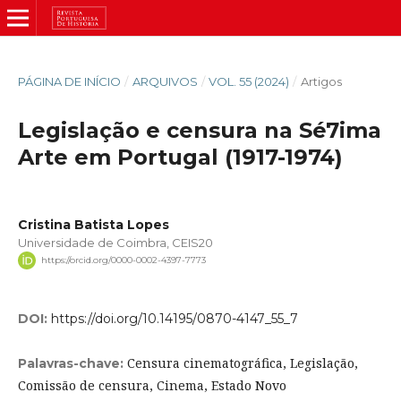
PÁGINA DE INÍCIO
/
ARQUIVOS
/
VOL. 55 (2024)
/
Artigos
Legislação e censura na Sé7ima
Arte em Portugal (1917-1974)
Cristina Batista Lopes
Universidade de Coimbra, CEIS20
https://orcid.org/0000-0002-4397-7773
DOI:
https://doi.org/10.14195/0870-4147_55_7
Censura cinematográfica, Legislação,
Palavras-chave:
Comissão de censura, Cinema, Estado Novo