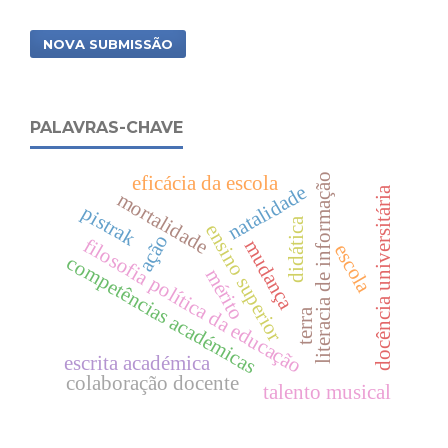
NOVA SUBMISSÃO
PALAVRAS-CHAVE
literacia de informação
eficácia da escola
natalidade
docência universitária
mortalidade
pistrak
didática
ensino superior
ação
filosofia política da educação
mudança
escola
competências académicas
mérito
terra
escrita académica
colaboração docente
talento musical