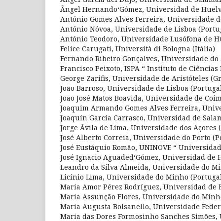
Ãngel Hernando‘Gómez, Universidad de Huelv
António Gomes Alves Ferreira, Universidade d
António Nóvoa, Universidade de Lisboa (Portu
António Teodoro, Universidade Lusófona de H
Felice Carugati, Università di Bologna (Itália)
Fernando Ribeiro Gonçalves, Universidade do 
Francisco Peixoto, ISPA “ Instituto de Ciências 
George Zarifis, Universidade de Aristóteles (Gr
João Barroso, Universidade de Lisboa (Portuga
João José Matos Boavida, Universidade de Coim
Joaquim Armando Gomes Alves Ferreira, Unive
Joaquín García Carrasco, Universidad de Sal
Jorge Ãvila de Lima, Universidade dos Açores 
José Alberto Correia, Universidade do Porto (P
José Eustáquio Romão, UNINOVE “ Universidade
José Ignacio Aguaded‘Gómez, Universidad de 
Leandro da Silva Almeida, Universidade do Mi
Licínio Lima, Universidade do Minho (Portuga
Maria Amor Pérez Rodríguez, Universidad de 
Maria Assunção Flores, Universidade do Minho
Maria Augusta Bolsanello, Universidade Federa
Maria das Dores Formosinho Sanches Simões, 