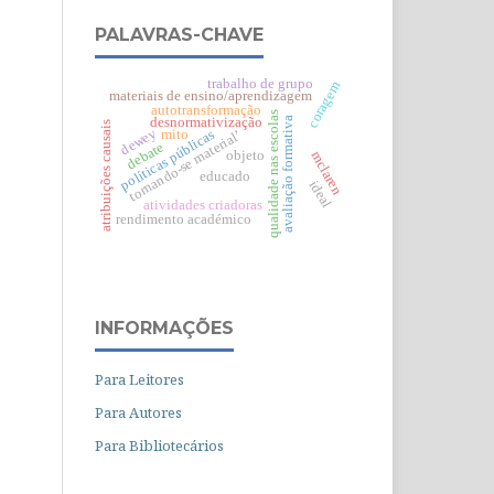
PALAVRAS-CHAVE
trabalho de grupo
coragem
materiais de ensino/aprendizagem
autotransformação
qualidade nas escolas
avaliação formativa
desnormativização
atribuições causais
dewey
políticas públicas
mito
tornando-se material’
debate
objeto
mclaren
educado
ideal
atividades criadoras
rendimento académico
INFORMAÇÕES
Para Leitores
Para Autores
Para Bibliotecários