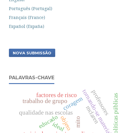
Português (Portugal)
Français (France)
Español (España)
NOVA SUBMISSÃO
PALAVRAS-CHAVE
tornando-se material’
professores
factores de risco
políticas públicas
coragem
trabalho de grupo
mclaren
qualidade nas escolas
educado
objeto
mito
ideal