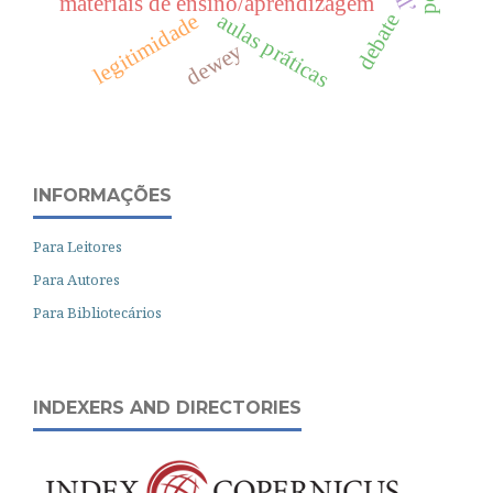
materiais de ensino/aprendizagem
aulas práticas
legitimidade
debate
dewey
INFORMAÇÕES
Para Leitores
Para Autores
Para Bibliotecários
INDEXERS AND DIRECTORIES