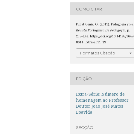
COMO CITAR
Fullat Genís, O. (2011). Pedagogía y Fe.
Revista Portuguesa De Pedagogia
, p.
235–242. https://doi.org/10.14195/1647
8614_Extra-2011_19
Formatos Citação
EDIÇÃO
Extra-Série: Número de
homenagem ao Professor
Doutor João José Matos
Boavida
SECÇÃO