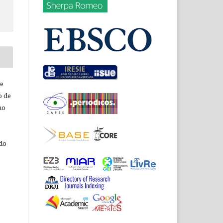
de
o de
ho
 do