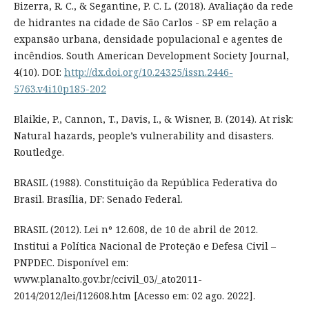
Bizerra, R. C., & Segantine, P. C. L. (2018). Avaliação da rede
de hidrantes na cidade de São Carlos - SP em relação a
expansão urbana, densidade populacional e agentes de
incêndios. South American Development Society Journal,
4(10). DOI:
http://dx.doi.org/10.24325/issn.2446-
5763.v4i10p185-202
Blaikie, P., Cannon, T., Davis, I., & Wisner, B. (2014). At risk:
Natural hazards, people’s vulnerability and disasters.
Routledge.
BRASIL (1988). Constituição da República Federativa do
Brasil. Brasília, DF: Senado Federal.
BRASIL (2012). Lei nº 12.608, de 10 de abril de 2012.
Institui a Política Nacional de Proteção e Defesa Civil –
PNPDEC. Disponível em:
www.planalto.gov.br/ccivil_03/_ato2011-
2014/2012/lei/l12608.htm [Acesso em: 02 ago. 2022].