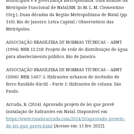
municípios e a governança metropolitana: Uma análise da
Metrópole Funcional de Natal/RN. In M. L. M. Clementino
(Org.), Duas décadas da Região Metropolitana de Natal (pp.
310). Rio de Janeiro: Letra Capital / Observatório das
Metrópoles.
ASSOCIAÇÃO BRASILEIRA DE NORMAS TÉCNICAS – ABNT
(1994). NBR 12.218: Projeto de rede de distribuição de água
para abastecimento público. Rio de Janeiro.
ASSOCIAÇÃO BRASILEIRA DE NORMAS TÉCNICAS – ABNT
(2006). NBR 5.667-1: Hidrantes urbanos de incêndio de
ferro fundido dúctil – Parte 1: Hidrantes de coluna. São
Paulo.
Arruda, R. (2014). Aprovado projeto de lei que prevê
instalação de hidrantes em Natal. Disponível em:
https://www.rosaliearruda.com/2014/10/aprovado-projeto-
de-lei-que-preve.html
[Acesso em: 15 fev. 2022].