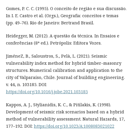
Gomes, P. C. C. (1995). O conceito de região e sua discussão.
In I. E. Castro et al. (Orgs.), Geografia: conceitos e temas
(pp. 49–76). Rio de Janeiro: Bertrand Brasil.
Heidegger, M. (2012). A questão da técnica. In Ensaios e
conferências (8ª ed.). Petrópolis: Editora Vozes.
JiméneZ, B., Saloustros, S., Pelà, L. (2021). Seismic
vulnerability index method for hybrid timber–masonry
structures. Numerical calibration and application to the
city of Valparaíso, Chile. Journal of building engineering.
v. 44, n. 103185. DOI:
https://doi.org/10.1016/j.jobe.2021.103185
Kappos, A. J., Stylianidis, K. C., & Pitilakis, K. (1998).
Development of seismic risk scenarios based on a hybrid
method of vulnerability assessment. Natural Hazards, 17,
177–192. DOI:
https://doi.org/10.1023/A:1008083021022