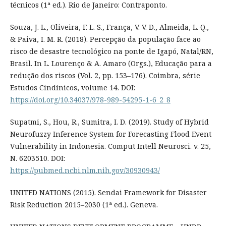
técnicos (1ª ed.). Rio de Janeiro: Contraponto.
Souza, J. L., Oliveira, F. L. S., França, V. V. D., Almeida, L. Q.,
& Paiva, I. M. R. (2018). Percepção da população face ao
risco de desastre tecnológico na ponte de Igapó, Natal/RN,
Brasil. In L. Lourenço & A. Amaro (Orgs.), Educação para a
redução dos riscos (Vol. 2, pp. 153–176). Coimbra, série
Estudos Cindínicos, volume 14. DOI:
https://doi.org/10.34037/978-989-54295-1-6_2_8
Supatmi, S., Hou, R., Sumitra, I. D. (2019). Study of Hybrid
Neurofuzzy Inference System for Forecasting Flood Event
Vulnerability in Indonesia. Comput Intell Neurosci. v. 25,
N. 6203510. DOI:
https://pubmed.ncbi.nlm.nih.gov/30930943/
UNITED NATIONS (2015). Sendai Framework for Disaster
Risk Reduction 2015–2030 (1ª ed.). Geneva.