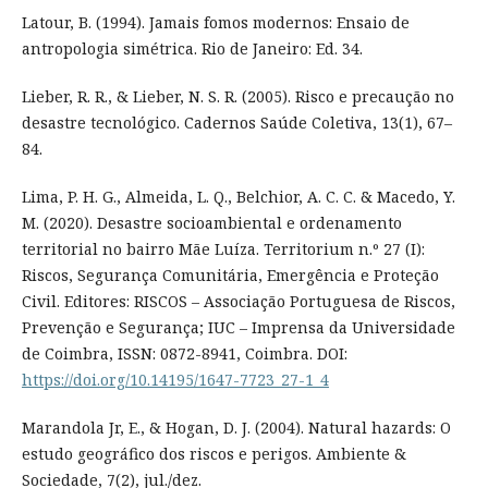
Latour, B. (1994). Jamais fomos modernos: Ensaio de
antropologia simétrica. Rio de Janeiro: Ed. 34.
Lieber, R. R., & Lieber, N. S. R. (2005). Risco e precaução no
desastre tecnológico. Cadernos Saúde Coletiva, 13(1), 67–
84.
Lima, P. H. G., Almeida, L. Q., Belchior, A. C. C. & Macedo, Y.
M. (2020). Desastre socioambiental e ordenamento
territorial no bairro Mãe Luíza. Territorium n.º 27 (I):
Riscos, Segurança Comunitária, Emergência e Proteção
Civil. Editores: RISCOS – Associação Portuguesa de Riscos,
Prevenção e Segurança; IUC – Imprensa da Universidade
de Coimbra, ISSN: 0872-8941, Coimbra. DOI:
https://doi.org/10.14195/1647-7723_27-1_4
Marandola Jr, E., & Hogan, D. J. (2004). Natural hazards: O
estudo geográfico dos riscos e perigos. Ambiente &
Sociedade, 7(2), jul./dez.