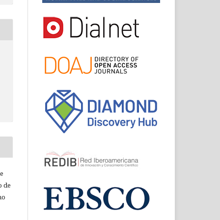
de
o de
ho