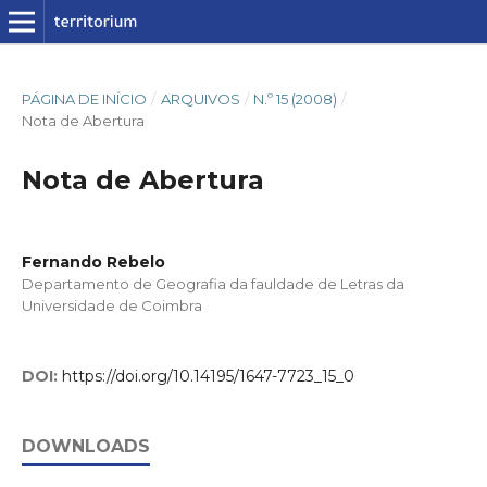
PÁGINA DE INÍCIO
/
ARQUIVOS
/
N.º 15 (2008)
/
Nota de Abertura
Nota de Abertura
Fernando Rebelo
Departamento de Geografia da fauldade de Letras da
Universidade de Coimbra
DOI:
https://doi.org/10.14195/1647-7723_15_0
DOWNLOADS