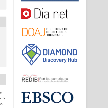
de
o de
ho