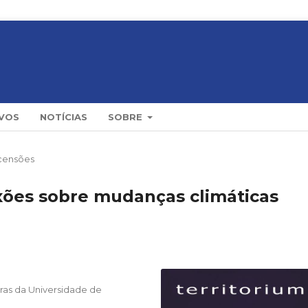
VOS
NOTÍCIAS
SOBRE
censões
exões sobre mudanças climáticas
as da Universidade de