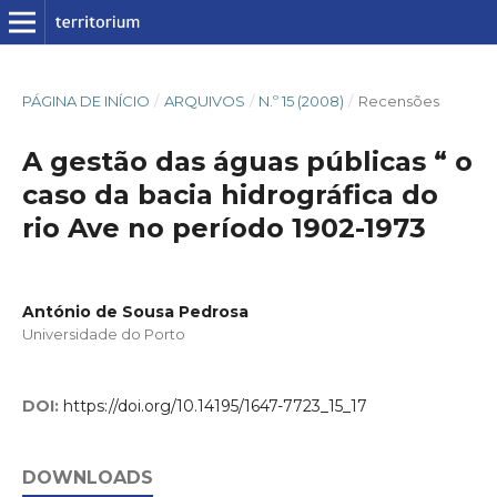
PÁGINA DE INÍCIO
/
ARQUIVOS
/
N.º 15 (2008)
/
Recensões
A gestão das águas públicas “ o
caso da bacia hidrográfica do
rio Ave no período 1902-1973
António de Sousa Pedrosa
Universidade do Porto
DOI:
https://doi.org/10.14195/1647-7723_15_17
DOWNLOADS