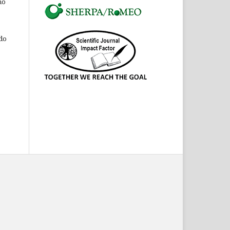
ho
 do