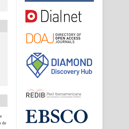
de
o de