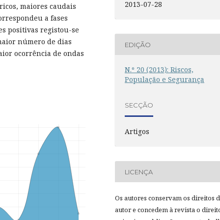
2013-07-28
ricos, maiores caudais
correspondeu a fases
s positivas registou-se
aior número de dias
EDIÇÃO
aior ocorrência de ondas
N.º 20 (2013): Riscos,
População e Segurança
SECÇÃO
Artigos
LICENÇA
Os autores conservam os direitos 
autor e concedem à revista o direit