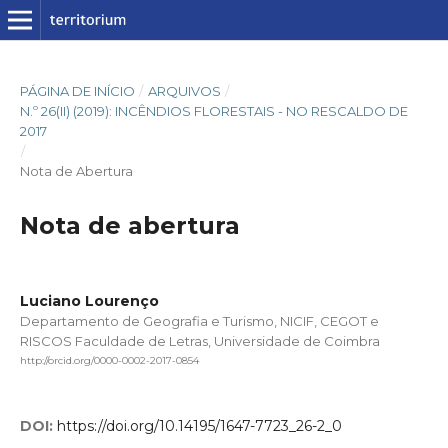
PÁGINA DE INÍCIO
/
ARQUIVOS
/
N.º 26(II) (2019): INCÊNDIOS FLORESTAIS - NO RESCALDO DE
2017
/
Nota de Abertura
Nota de abertura
Luciano Lourenço
Departamento de Geografia e Turismo, NICIF, CEGOT e
RISCOS Faculdade de Letras, Universidade de Coimbra
http://orcid.org/0000-0002-2017-0854
DOI:
https://doi.org/10.14195/1647-7723_26-2_0