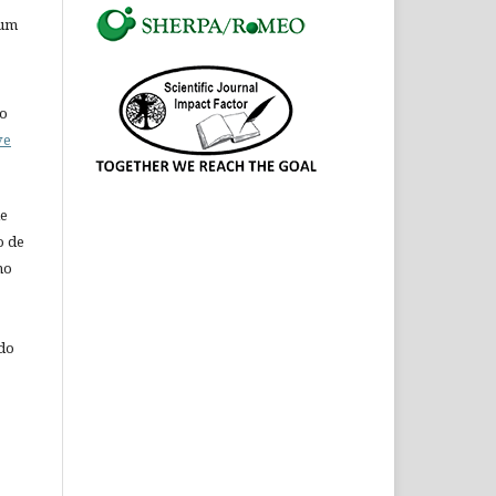
ium
do
ve
de
o de
ho
 do