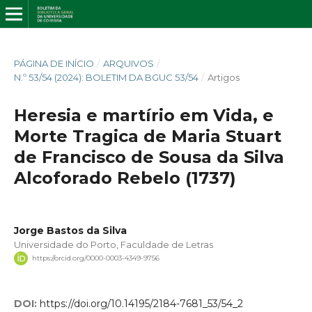
PÁGINA DE INÍCIO
/
ARQUIVOS
/
N.º 53/54 (2024): BOLETIM DA BGUC 53/54
/
Artigos
Heresia e martírio em Vida, e
Morte Tragica de Maria Stuart
de Francisco de Sousa da Silva
Alcoforado Rebelo (1737)
Jorge Bastos da Silva
Universidade do Porto, Faculdade de Letras
https://orcid.org/0000-0003-4349-9756
DOI:
https://doi.org/10.14195/2184-7681_53/54_2