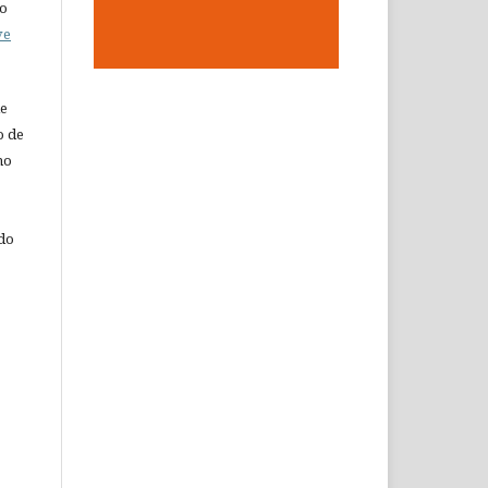
do
ve
de
o de
ho
 do