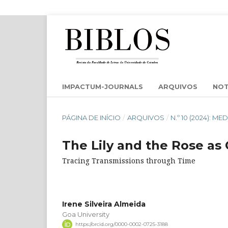
IMPACTUM-JOURNALS
ARQUIVOS
NOT
PÁGINA DE INÍCIO
/
ARQUIVOS
/
N.º 10 (2024): M
The Lily and the Rose as
Tracing Transmissions through Time
Irene Silveira Almeida
Goa University
https://orcid.org/0000-0002-0725-3188