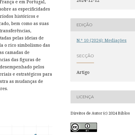
2024-12-12
França e em Portugal,
sobre as especificidades
eríodos históricos e
icado, bem como as suas
EDIÇÃO
transferências,
tadas pelas ideias de
N.º 10 (2024): Mediações
la o rico simbolismo das
vas camadas de
SECÇÃO
ncias das figuras de
 desempenhado pelos
Artigo
riais e estratégicos para
ostra as mudanças de
dores.
LICENÇA
Direitos de Autor (c) 2024 Biblos