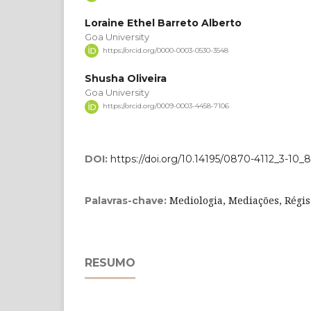
Loraine Ethel Barreto Alberto
Goa University
https://orcid.org/0000-0003-0530-3548
Shusha Oliveira
Goa University
https://orcid.org/0009-0003-4458-7106
DOI:
https://doi.org/10.14195/0870-4112_3-10_8
Mediologia, Mediações, Régis 
Palavras-chave:
RESUMO