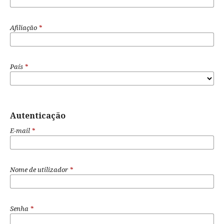
Afiliação
*
País
*
Autenticação
E-mail
*
Nome de utilizador
*
Senha
*