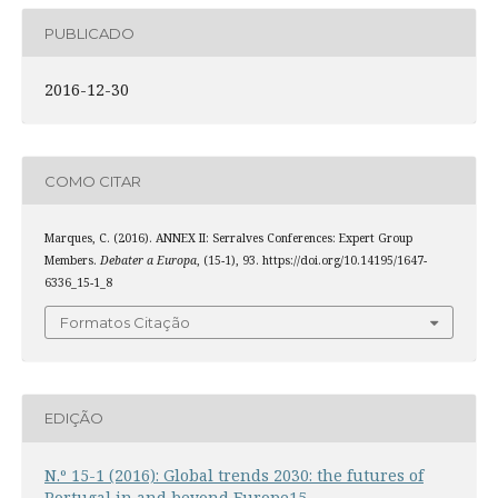
PUBLICADO
2016-12-30
COMO CITAR
Marques, C. (2016). ANNEX II: Serralves Conferences: Expert Group
Members.
Debater a Europa
, (15-1), 93. https://doi.org/10.14195/1647-
6336_15-1_8
Formatos Citação
EDIÇÃO
N.º 15-1 (2016): Global trends 2030: the futures of
Portugal in and beyond Europe15