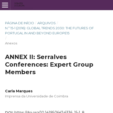
PÁGINA DE INÍCIO
/
ARQUIVOS
/
N.º 15-1 (2016): GLOBAL TRENDS 2030: THE FUTURES OF
PORTUGAL IN AND BEYOND EUROPE15
/
Anexos
ANNEX II: Serralves
Conferences: Expert Group
Members
Carla Marques
Imprensa da Universidade de Coimbra
DOI:
https://doi.org/10.14195/1647-6336_15-1_8