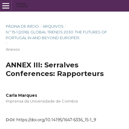
PÁGINA DE INÍCIO
/
ARQUIVOS
/
N.º 15-1 (2016): GLOBAL TRENDS 2030: THE FUTURES OF
PORTUGAL IN AND BEYOND EUROPE15
/
Anexos
ANNEX III: Serralves
Conferences: Rapporteurs
Carla Marques
Imprensa da Universidade de Coimbra
DOI:
https://doi.org/10.14195/1647-6336_15-1_9