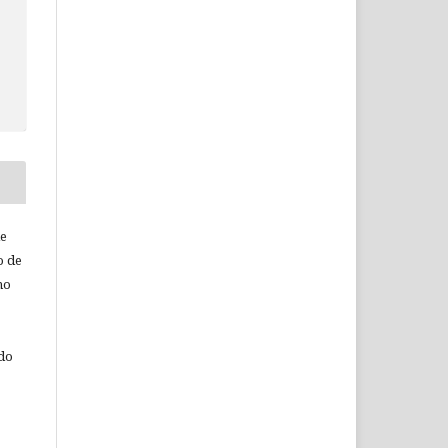
de
o de
ho
 do