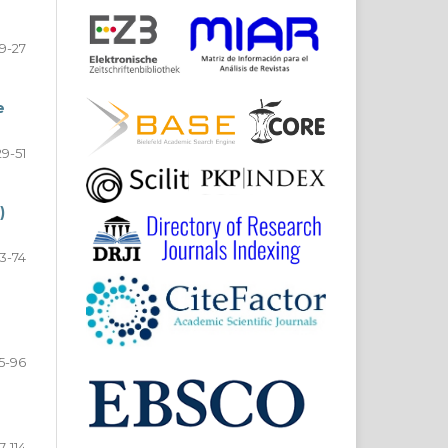
9-27
e
29-51
)
3-74
5-96
7-114