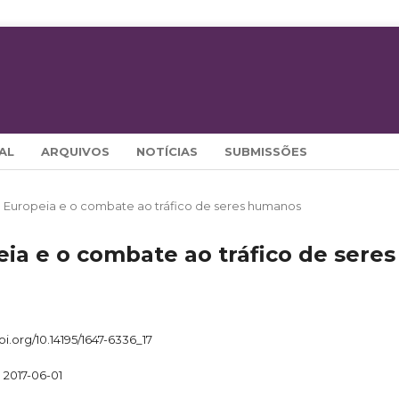
AL
ARQUIVOS
NOTÍCIAS
SUBMISSÕES
ião Europeia e o combate ao tráfico de seres humanos
peia e o combate ao tráfico de seres
doi.org/10.14195/1647-6336_17
2017-06-01