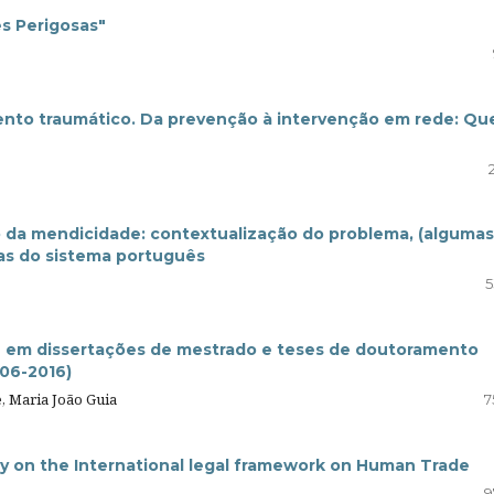
es Perigosas"
nto traumático. Da prevenção à intervenção em rede: Qu
ão da mendicidade: contextualização do problema, (algumas
as do sistema português
5
s" em dissertações de mestrado e teses de doutoramento
006-2016)
e, Maria João Guia
7
ity on the International legal framework on Human Trade
9