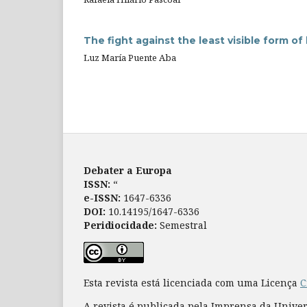
The fight against the least visible form of 
Luz María Puente Aba
Debater a Europa
ISSN:
“
e-ISSN:
1647-6336
DOI:
10.14195/1647-6336
Peridiocidade:
Semestral
Esta revista está licenciada com uma Licença
C
A revista é publicada pela Imprensa da Unive