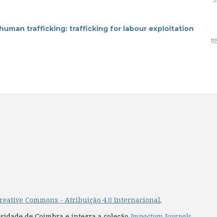
human trafficking: trafficking for labour exploitation
11
reative Commons - Atribuição 4.0 Internacional
.
rsidade de Coimbra e integra a coleção
Impactum Journals