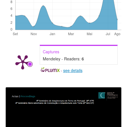
Captures
Mendeley - Readers:
6
-
see details