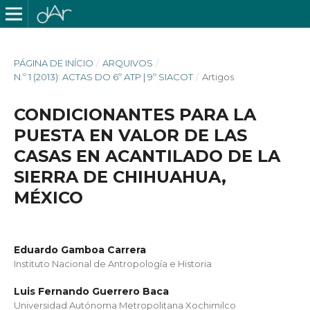
PÁGINA DE INÍCIO
/
ARQUIVOS
/
N.º 1 (2013): ACTAS DO 6º ATP | 9º SIACOT
/
Artigos
CONDICIONANTES PARA LA
PUESTA EN VALOR DE LAS
CASAS EN ACANTILADO DE LA
SIERRA DE CHIHUAHUA,
MÉXICO
Eduardo Gamboa Carrera
Instituto Nacional de Antropología e Historia
Luis Fernando Guerrero Baca
Universidad Autónoma Metropolitana Xochimilco