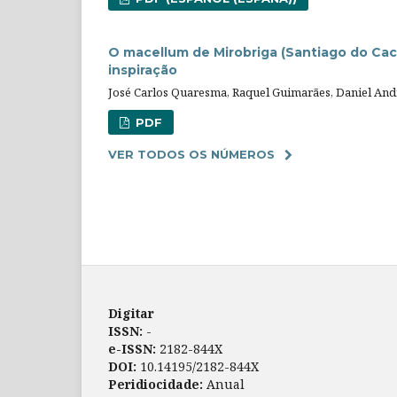
O macellum de Mirobriga (Santiago do Cacé
inspiração
José Carlos Quaresma, Raquel Guimarães, Daniel An
PDF
VER TODOS OS NÚMEROS
Digitar
ISSN:
-
e-ISSN:
2182-844X
DOI:
10.14195/2182-844X
Peridiocidade:
Anual