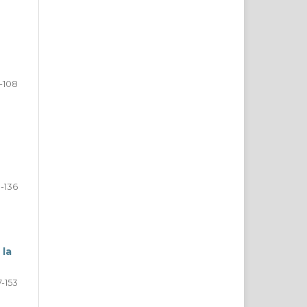
-108
-136
 la
7-153