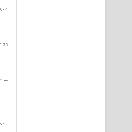
8-14
15-36
7-74
5-92