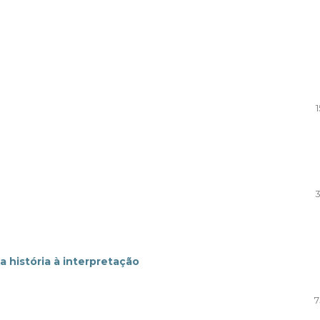
3
a história à interpretação
7