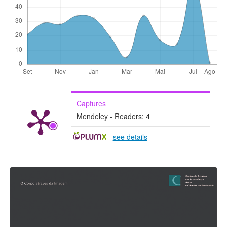
Captures
Mendeley - Readers:
4
-
see details