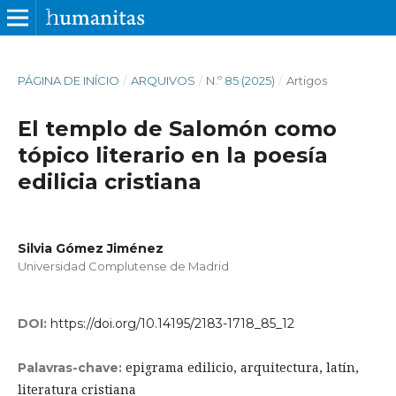
PÁGINA DE INÍCIO
/
ARQUIVOS
/
N.º 85 (2025)
/
Artigos
El templo de Salomón como
tópico literario en la poesía
edilicia cristiana
Silvia Gómez Jiménez
Universidad Complutense de Madrid
DOI:
https://doi.org/10.14195/2183-1718_85_12
epigrama edilicio, arquitectura, latín,
Palavras-chave:
literatura cristiana