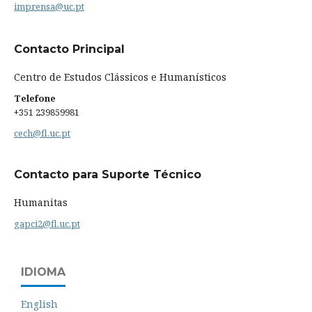
imprensa@uc.pt
Contacto Principal
Centro de Estudos Clássicos e Humanísticos
Telefone
+351 239859981
cech@fl.uc.pt
Contacto para Suporte Técnico
Humanitas
gapci2@fl.uc.pt
IDIOMA
English