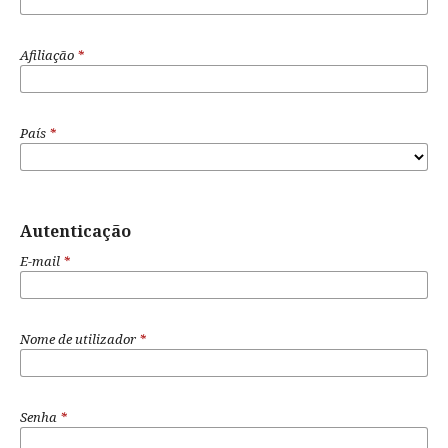
Afiliação
*
País
*
Autenticação
E-mail
*
Nome de utilizador
*
Senha
*