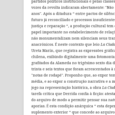
partidos políticos institucionais e pelas clas
vozes da revolta indicaram abertamente: "Não 
anos". Após a ditadura “ entre pactos de silên
futuro já reconciliado e processos insuficient
justiça e reparação “, a produção cultural t
papel importante no estabelecimento de relaç
não monumentalizam nem silenciam seus tra
anacrónicos. É neste contexto que leio
La Ciud
Ureta Marín, que registra as expressões gráfica
chilena, exibindo digitalmente uma fotomont
grafitados da Alameda no trigésimo sexto dia d
trinta e seis textos que foram acrescentados
"notas de rodapé". Proponho que, ao expor tem
média, e ao expor a construção narrativa e a 
jogo na representação histórica, a obra
La Ciu
tarefa crítica que Derrida confia à ficção: ates
do arquivo de modo a permitir pensar sua natu
aporias. É esta condição anárquica “ esta dep
suplemento exterior “ que concede ao arquivo