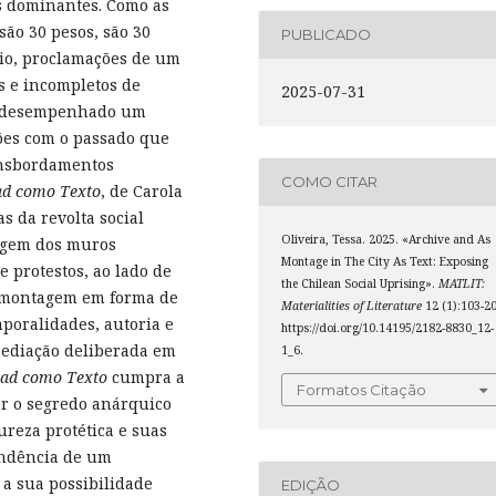
ses dominantes. Como as
são 30 pesos, são 30
PUBLICADO
cio, proclamações de um
es e incompletos de
2025-07-31
em desempenhado um
ões com o passado que
nsbordamentos
COMO CITAR
ad como Texto
, de Carola
s da revolta social
Oliveira, Tessa. 2025. «Archive and As
agem dos muros
Montage in The City As Text: Exposing
e protestos, ao lado de
the Chilean Social Uprising».
MATLIT:
 à montagem em forma de
Materialities of Literature
12 (1):103-20
poralidades, autoria e
https://doi.org/10.14195/2182-8830_12-
mediação deliberada em
1_6.
dad como Texto
cumpra a
Formatos Citação
tar o segredo anárquico
reza protética e suas
endência de um
 a sua possibilidade
EDIÇÃO