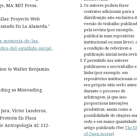
Os autores podem fazer
ge, MA: MIT Press.
contratos adicionais para a
distribuição não-exclusiva d
llas: Proyecto Web
versão do trabalho publica
Plasmado En La Alameda."
pela revista (por exemplo,
publicá-la num repositório
/la-memoria-de-las-
institucional ou num livro),
a condição de referirem a
ico-del-estallido-social-
publicação inicial nesta revis
É permitido aos autores
publicarem o seu trabalho 
ion to Walter Benjamin.
linha (por exemplo, em
repositórios institucionais o
seu próprio sítio web) antes
ading as Misreading.
durante o processo de
arbitragem, já que isso
proporciona interações
produtivas, assim como a
Jara, Víctor Landeros,
possibilidade de citações ma
 Protesta En Plaza
cedo e em maior quantidade
de Antropología 42: 112-
artigo publicado (Ver
The Ef
of Open Access
).