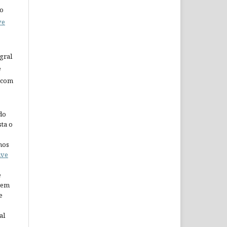
do
ve
gral
e
 com
do
ta o
nos
ive
e
arem
e
al