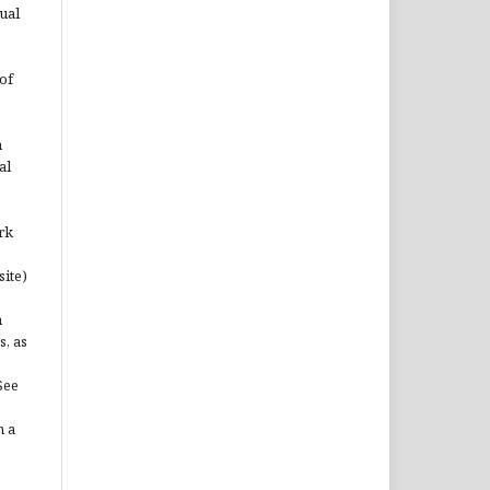
ual
of
n
al
rk
site)
n
s, as
See
n a