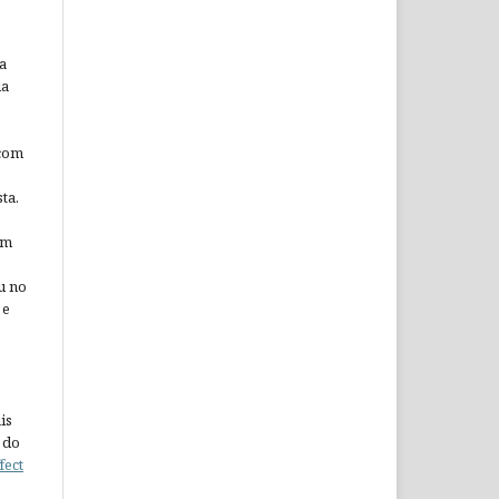
a
da
 com
ta.
em
u no
 e
is
 do
fect