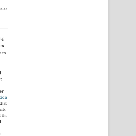
a-se
ng
ors
e to
d
st
er
tion
 that
ork
 the
l
o