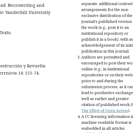
separate, additional contract
ead: Necrowriting and
arrangements for the non-
e: Vanderbilt University
exclusive distribution of the
journal's published version 
the work (e.g., post it to an
Texto.
institutional repository or
publish it in a book), with a
acknowledgement of its initi
publication in this journal.
Authors are permitted and
encouraged to post their wo
estrucción y Revuelta:
online (e.g., in institutional
errnicos 14: 155-74.
repositories or on their web
prior to and during the
submission process, as it ca
lead to productive exchange
well as earlier and greater
citation of published work (
The Effect of Open Access
).
A CC licensing information i
machine-readable format is
embedded in all articles