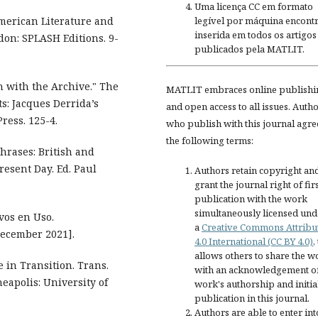
Uma licença CC em formato
legível por máquina encontr
American Literature and
inserida em todos os artigos
don: SPLASH Editions. 9-
publicados pela MATLIT.
n with the Archive." The
MATLIT embraces online publishi
: Jacques Derrida’s
and open access to all issues. Auth
ress. 125-4.
who publish with this journal agre
the following terms:
Phrases: British and
resent Day. Ed. Paul
Authors retain copyright an
grant the journal right of fir
publication with the work
simultaneously licensed und
os en Uso.
a
Creative Commons Attribu
ecember 2021].
4.0 International (CC BY 4.0)
,
allows others to share the w
e in Transition. Trans.
with an acknowledgement of
apolis: University of
work's authorship and initia
publication in this journal.
Authors are able to enter int