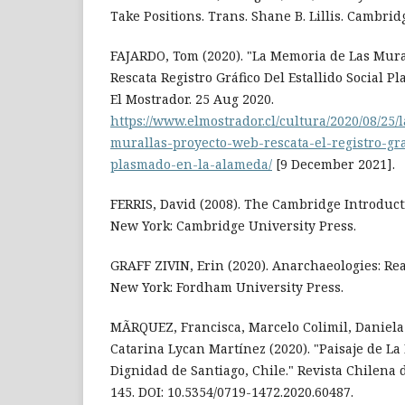
Take Positions. Trans. Shane B. Lillis. Cambrid
FAJARDO, Tom (2020). "La Memoria de Las Mura
Rescata Registro Gráfico Del Estallido Social 
El Mostrador. 25 Aug 2020.
https://www.elmostrador.cl/cultura/2020/08/25
murallas-proyecto-web-rescata-el-registro-graf
plasmado-en-la-alameda/
[9 December 2021].
FERRIS, David (2008). The Cambridge Introduct
New York: Cambridge University Press.
GRAFF ZIVIN, Erin (2020). Anarchaeologies: Re
New York: Fordham University Press.
MÃRQUEZ, Francisca, Marcelo Colimil, Daniela 
Catarina Lycan Martínez (2020). "Paisaje de La
Dignidad de Santiago, Chile." Revista Chilena 
145. DOI: 10.5354/0719-1472.2020.60487.