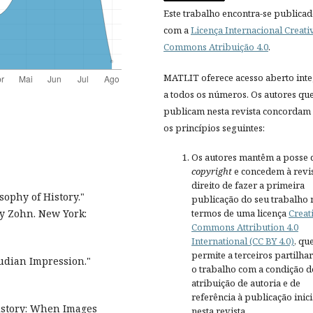
Este trabalho encontra-se publica
com a
Licença Internacional Creati
Commons Atribuição 4.0
.
MATLIT oferece acesso aberto inte
a todos os números. Os autores qu
publicam nesta revista concordam
os princípios seguintes:
Os autores mantêm a posse 
copyright
e concedem à revis
direito de fazer a primeira
sophy of History."
publicação do seu trabalho 
termos de uma licença
Creat
ry Zohn. New York:
Commons Attribution 4.0
International (CC BY 4.0)
, qu
permite a terceiros partilh
eudian Impression."
o trabalho com a condição d
atribuição de autoria e de
referência à publicação inici
istory: When Images
nesta revista.