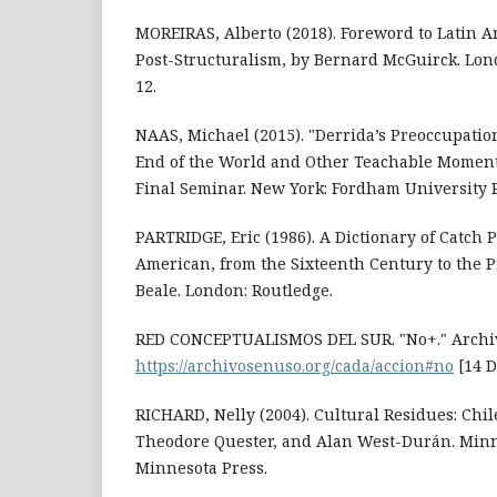
MOREIRAS, Alberto (2018). Foreword to Latin 
Post-Structuralism, by Bernard McGuirck. Lon
12.
NAAS, Michael (2015). "Derrida’s Preoccupatio
End of the World and Other Teachable Moments
Final Seminar. New York: Fordham University P
PARTRIDGE, Eric (1986). A Dictionary of Catch 
American, from the Sixteenth Century to the P
Beale. London: Routledge.
RED CONCEPTUALISMOS DEL SUR. "No+." Archiv
https://archivosenuso.org/cada/accion#no
[14 D
RICHARD, Nelly (2004). Cultural Residues: Chil
Theodore Quester, and Alan West-Durán. Minne
Minnesota Press.