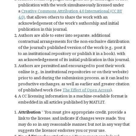
publication with the work simultaneously licensed under
a
Creative Commons Attribution 4.0 International (CC BY
4.0)
, that allows others to share the work with an
acknowledgement of the work's authorship and initial
publication in this journal.
Authors are able to enter into separate, additional
contractual arrangements for the non-exclusive distribution
of the journal's published version of the work (e.g., post it
to an institutional repository or publish it in a book), with
an acknowledgement of its initial publication in this journal.
Authors are permitted and encouraged to post their work
online (e.g., in institutional repositories or on their website)
prior to and during the submission process, as it can lead to
productive exchanges, as well as earlier and greater citation
of published work (See
The Effect of Open Access
).
A CC licensing information in a machine-readable format is
embedded in all articles published by MATLIT.
Attribution
” You must give
appropriate credit
, provide a
link to the license, and
indicate if changes were made
. You
may do so in any reasonable manner, but not in any way that
suggests the licensor endorses you or your use.