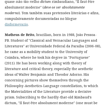
quase-não-tão-velho
dictum
rimbaudiano, "Il faut être
absolument moderne" (
deve-se ser absolutamente
moderno
). Tem também suas pretensões literárias e afins,
compulsivamente documentadas no blogue
disformevazio
.
Matheus de Brito
, brazilian, born in 1988, João Pessoa-
PB. Student of "Classical and Vernacular Languages and
Literatures" at Universidade Federal da Paraíba (2006-08),
he came as a mobility student to the University of
Coimbra, where he took his degree in "Portuguese"
(2011). He has been working along with theory of
literature and critical theory, especially the aesthetic
ideas of Walter Benjamin and Theodor Adorno. His
concerning pictures show themselves through the
Philosophy-Aesthetics-Language constellation, to which
the Materialities of the Literature provide a decisive
prism. Subscribing to the hardly-that-old Rimbaud’s
dictum, "Il faut être absolument moderne" (one must be