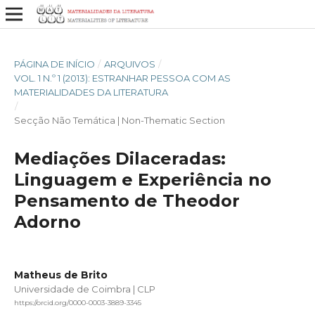
PÁGINA DE INÍCIO
/
ARQUIVOS
/
VOL. 1 N.º 1 (2013): ESTRANHAR PESSOA COM AS
MATERIALIDADES DA LITERATURA
/
Secção Não Temática | Non-Thematic Section
Mediações Dilaceradas:
Linguagem e Experiência no
Pensamento de Theodor
Adorno
Matheus de Brito
Universidade de Coimbra | CLP
https://orcid.org/0000-0003-3889-3345