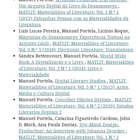
Um Arquivo Digital do Livro do Desassossego
,
MATLIT: Materialities of Literature: Vol. 1 N.º 1
(2013): Estranhar Pessoa com as Materialidades da
Literatura
Luís Lucas Pereira, Manuel Portela, Licínio Roque,
Máquinas do Desassossego: Experiência Textual no
Arquivo LdoD
,
MATLIT: Materialities of Literature:
Vol. 6 N.º 3 (2018): Electronic Literature: Translations
Sandra Bettencourt, Manuel Portela,
World Wide
Book: A Digitalização e o Livro
,
MATLIT: Materialities
of Literature: Vol. 2 N.º 1 (2014): Livro e
Materialidade
Manuel Portela,
Digital Literary Studies
,
MATLIT:
Materialities of Literature: Vol. 3 N.º 1 (2015): Artes,
Média e Cultura Digital
Manuel Portela,
Conceber Edições Digitais
,
MATLIT:
Materialities of Literature: Vol. 4 N.º 2 (2016): Estudos
Literários Digitais 2
Manuel Portela, Catarina Figueiredo Cardoso, John
D. Mock, Ana Paula Dantas,
'Eye-Mind-Design-
Production': An Interview with Johanna Drucker
,
MATLIT: Materialities of Literature: Vol. 1 N.º 1