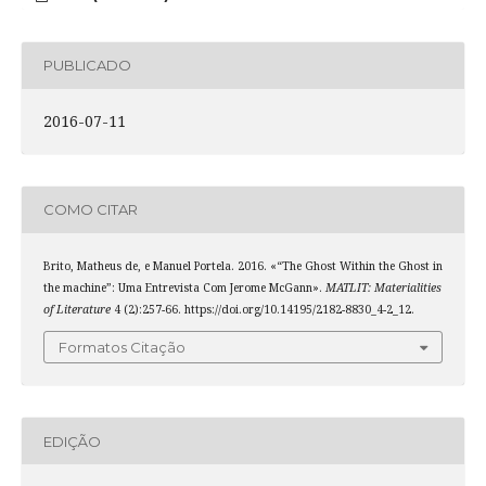
PUBLICADO
2016-07-11
COMO CITAR
Brito, Matheus de, e Manuel Portela. 2016. «“The Ghost Within the Ghost in
the machine”: Uma Entrevista Com Jerome McGann».
MATLIT: Materialities
of Literature
4 (2):257-66. https://doi.org/10.14195/2182-8830_4-2_12.
Formatos Citação
EDIÇÃO