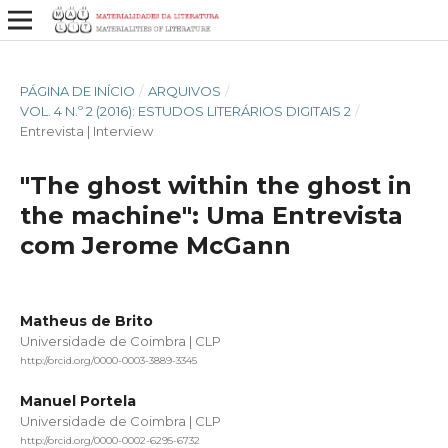
PÁGINA DE INÍCIO
/
ARQUIVOS
/
VOL. 4 N.º 2 (2016): ESTUDOS LITERÁRIOS DIGITAIS 2
/
Entrevista | Interview
"The ghost within the ghost in
the machine": Uma Entrevista
com Jerome McGann
Matheus de Brito
Universidade de Coimbra | CLP
http://orcid.org/0000-0003-3889-3345
Manuel Portela
Universidade de Coimbra | CLP
http://orcid.org/0000-0002-6295-6732