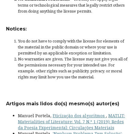
terms or
technological measures
that legally restrict others
from doing anything the license permits.
Notices:
You do not have to comply with the license for elements of
the material in the public domain or where your use is
permitted by an applicable
exception or limitation
.
No warranties are given. The license may not give you all of
the permissions necessary for your intended use. For
example, other rights such as
publicity, privacy, or moral
rights
may limit how you use the material.
Artigos mais lidos do(s) mesmo(s) autor(es)
Manuel Portela,
Eticização dos algoritmos
,
MATLIT:
Materialities of Literature: Vol. 7 N.º 1 (2019): Redes
da Poesia Experimental: Circulações Materiais
Manuel Portela,
'Nenhum Problema Tem Solução':