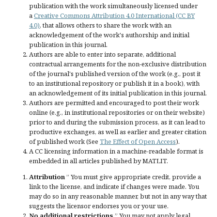
publication with the work simultaneously licensed under
a
Creative Commons Attribution 4.0 International (CC BY
4.0)
, that allows others to share the work with an
acknowledgement of the work's authorship and initial
publication in this journal.
Authors are able to enter into separate, additional
contractual arrangements for the non-exclusive distribution
of the journal's published version of the work (e.g., post it
to an institutional repository or publish it in a book), with
an acknowledgement of its initial publication in this journal.
Authors are permitted and encouraged to post their work
online (e.g., in institutional repositories or on their website)
prior to and during the submission process, as it can lead to
productive exchanges, as well as earlier and greater citation
of published work (See
The Effect of Open Access
).
A CC licensing information in a machine-readable format is
embedded in all articles published by MATLIT.
Attribution
” You must give
appropriate credit
, provide a
link to the license, and
indicate if changes were made
. You
may do so in any reasonable manner, but not in any way that
suggests the licensor endorses you or your use.
No additional restrictions
” You may not apply legal