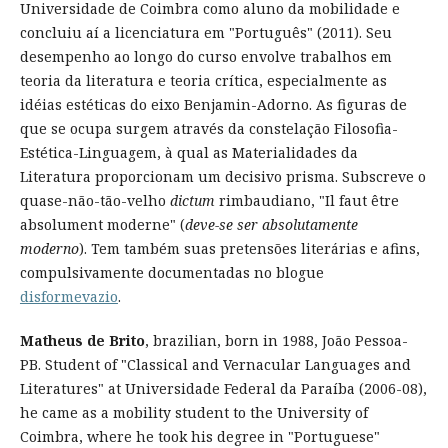
Universidade de Coimbra como aluno da mobilidade e
concluiu aí a licenciatura em "Português" (2011). Seu
desempenho ao longo do curso envolve trabalhos em
teoria da literatura e teoria crítica, especialmente as
idéias estéticas do eixo Benjamin-Adorno. As figuras de
que se ocupa surgem através da constelação Filosofia-
Estética-Linguagem, à qual as Materialidades da
Literatura proporcionam um decisivo prisma. Subscreve o
quase-não-tão-velho
dictum
rimbaudiano, "Il faut être
absolument moderne" (
deve-se ser absolutamente
moderno
). Tem também suas pretensões literárias e afins,
compulsivamente documentadas no blogue
disformevazio
.
Matheus de Brito
, brazilian, born in 1988, João Pessoa-
PB. Student of "Classical and Vernacular Languages and
Literatures" at Universidade Federal da Paraíba (2006-08),
he came as a mobility student to the University of
Coimbra, where he took his degree in "Portuguese"