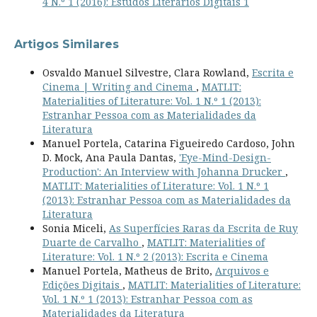
4 N.º 1 (2016): Estudos Literários Digitais 1
Artigos Similares
Osvaldo Manuel Silvestre, Clara Rowland,
Escrita e
Cinema | Writing and Cinema
,
MATLIT:
Materialities of Literature: Vol. 1 N.º 1 (2013):
Estranhar Pessoa com as Materialidades da
Literatura
Manuel Portela, Catarina Figueiredo Cardoso, John
D. Mock, Ana Paula Dantas,
'Eye-Mind-Design-
Production': An Interview with Johanna Drucker
,
MATLIT: Materialities of Literature: Vol. 1 N.º 1
(2013): Estranhar Pessoa com as Materialidades da
Literatura
Sonia Miceli,
As Superfícies Raras da Escrita de Ruy
Duarte de Carvalho
,
MATLIT: Materialities of
Literature: Vol. 1 N.º 2 (2013): Escrita e Cinema
Manuel Portela, Matheus de Brito,
Arquivos e
Edições Digitais
,
MATLIT: Materialities of Literature:
Vol. 1 N.º 1 (2013): Estranhar Pessoa com as
Materialidades da Literatura