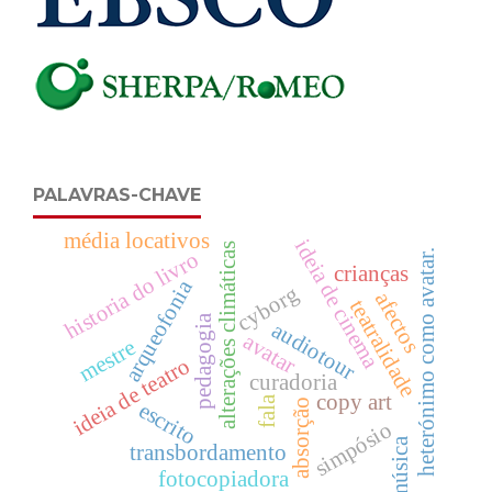
PALAVRAS-CHAVE
média locativos
ideia de cinema
alterações climáticas
heterónimo como avatar.
historia do livro
crianças
arqueofonia
cyborg
afectos
teatralidade
pedagogia
audiotour
avatar
mestre
ideia de teatro
curadoria
copy art
fala
absorção
escrito
simpósio
música
transbordamento
fotocopiadora