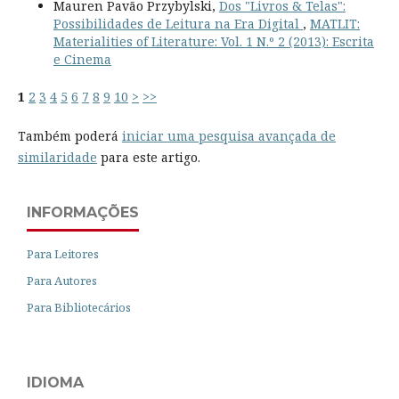
Mauren Pavão Przybylski,
Dos "Livros & Telas":
Possibilidades de Leitura na Era Digital
,
MATLIT:
Materialities of Literature: Vol. 1 N.º 2 (2013): Escrita
e Cinema
1
2
3
4
5
6
7
8
9
10
>
>>
Também poderá
iniciar uma pesquisa avançada de
similaridade
para este artigo.
INFORMAÇÕES
Para Leitores
Para Autores
Para Bibliotecários
IDIOMA