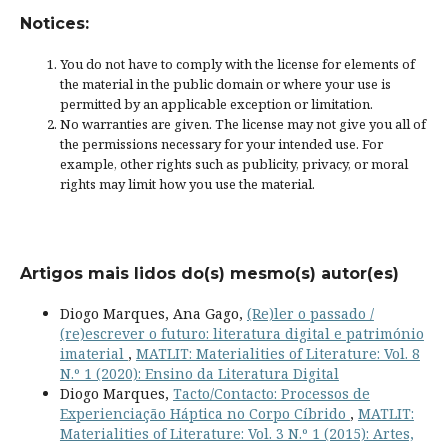
Notices:
You do not have to comply with the license for elements of
the material in the public domain or where your use is
permitted by an applicable
exception or limitation
.
No warranties are given. The license may not give you all of
the permissions necessary for your intended use. For
example, other rights such as
publicity, privacy, or moral
rights
may limit how you use the material.
Artigos mais lidos do(s) mesmo(s) autor(es)
Diogo Marques, Ana Gago,
(Re)ler o passado /
(re)escrever o futuro: literatura digital e património
imaterial
,
MATLIT: Materialities of Literature: Vol. 8
N.º 1 (2020): Ensino da Literatura Digital
Diogo Marques,
Tacto/Contacto: Processos de
Experienciação Háptica no Corpo Cíbrido
,
MATLIT:
Materialities of Literature: Vol. 3 N.º 1 (2015): Artes,