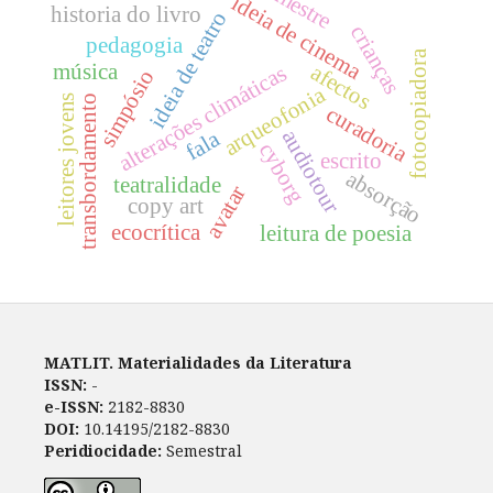
mestre
ideia de cinema
historia do livro
ideia de teatro
crianças
pedagogia
fotocopiadora
música
afectos
alterações climáticas
simpósio
arqueofonia
leitores jovens
transbordamento
curadoria
fala
audiotour
cyborg
escrito
absorção
teatralidade
avatar
copy art
ecocrítica
leitura de poesia
MATLIT. Materialidades da Literatura
ISSN:
-
e-ISSN:
2182-8830
DOI:
10.14195/2182-8830
Peridiocidade:
Semestral