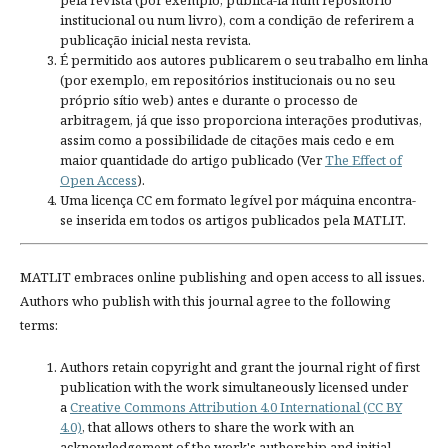
institucional ou num livro), com a condição de referirem a
publicação inicial nesta revista.
É permitido aos autores publicarem o seu trabalho em linha
(por exemplo, em repositórios institucionais ou no seu
próprio sítio web) antes e durante o processo de
arbitragem, já que isso proporciona interações produtivas,
assim como a possibilidade de citações mais cedo e em
maior quantidade do artigo publicado (Ver
The Effect of
Open Access
).
Uma licença CC em formato legível por máquina encontra-
se inserida em todos os artigos publicados pela MATLIT.
MATLIT embraces online publishing and open access to all issues.
Authors who publish with this journal agree to the following
terms:
Authors retain copyright and grant the journal right of first
publication with the work simultaneously licensed under
a
Creative Commons Attribution 4.0 International (CC BY
4.0)
, that allows others to share the work with an
acknowledgement of the work's authorship and initial