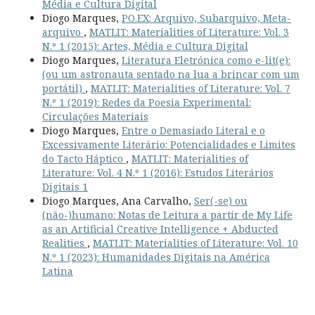
Média e Cultura Digital
Diogo Marques,
PO.EX: Arquivo, Subarquivo, Meta-
arquivo
,
MATLIT: Materialities of Literature: Vol. 3
N.º 1 (2015): Artes, Média e Cultura Digital
Diogo Marques,
Literatura Eletrónica como e-lit(e):
(ou um astronauta sentado na lua a brincar com um
portátil)
,
MATLIT: Materialities of Literature: Vol. 7
N.º 1 (2019): Redes da Poesia Experimental:
Circulações Materiais
Diogo Marques,
Entre o Demasiado Literal e o
Excessivamente Literário: Potencialidades e Limites
do Tacto Háptico
,
MATLIT: Materialities of
Literature: Vol. 4 N.º 1 (2016): Estudos Literários
Digitais 1
Diogo Marques, Ana Carvalho,
Ser(-se) ou
(não-)humano: Notas de Leitura a partir de My Life
as an Artificial Creative Intelligence + Abducted
Realities
,
MATLIT: Materialities of Literature: Vol. 10
N.º 1 (2023): Humanidades Digitais na América
Latina