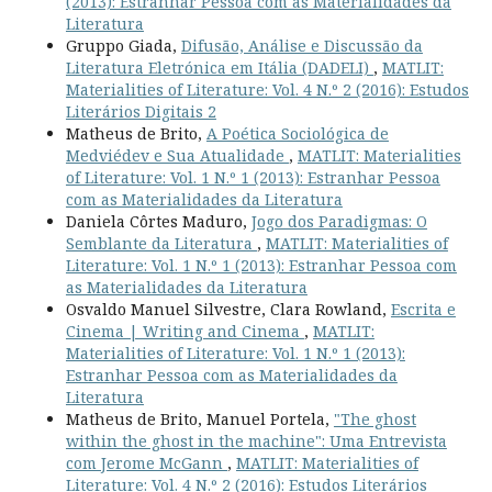
(2013): Estranhar Pessoa com as Materialidades da
Literatura
Gruppo Giada,
Difusão, Análise e Discussão da
Literatura Eletrónica em Itália (DADELI)
,
MATLIT:
Materialities of Literature: Vol. 4 N.º 2 (2016): Estudos
Literários Digitais 2
Matheus de Brito,
A Poética Sociológica de
Medviédev e Sua Atualidade
,
MATLIT: Materialities
of Literature: Vol. 1 N.º 1 (2013): Estranhar Pessoa
com as Materialidades da Literatura
Daniela Côrtes Maduro,
Jogo dos Paradigmas: O
Semblante da Literatura
,
MATLIT: Materialities of
Literature: Vol. 1 N.º 1 (2013): Estranhar Pessoa com
as Materialidades da Literatura
Osvaldo Manuel Silvestre, Clara Rowland,
Escrita e
Cinema | Writing and Cinema
,
MATLIT:
Materialities of Literature: Vol. 1 N.º 1 (2013):
Estranhar Pessoa com as Materialidades da
Literatura
Matheus de Brito, Manuel Portela,
"The ghost
within the ghost in the machine": Uma Entrevista
com Jerome McGann
,
MATLIT: Materialities of
Literature: Vol. 4 N.º 2 (2016): Estudos Literários