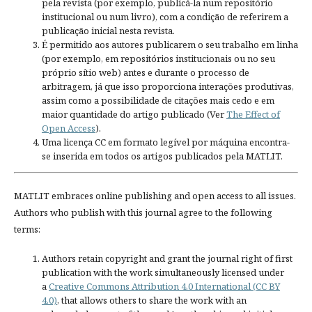
pela revista (por exemplo, publicá-la num repositório
institucional ou num livro), com a condição de referirem a
publicação inicial nesta revista.
É permitido aos autores publicarem o seu trabalho em linha
(por exemplo, em repositórios institucionais ou no seu
próprio sítio web) antes e durante o processo de
arbitragem, já que isso proporciona interações produtivas,
assim como a possibilidade de citações mais cedo e em
maior quantidade do artigo publicado (Ver
The Effect of
Open Access
).
Uma licença CC em formato legível por máquina encontra-
se inserida em todos os artigos publicados pela MATLIT.
MATLIT embraces online publishing and open access to all issues.
Authors who publish with this journal agree to the following
terms:
Authors retain copyright and grant the journal right of first
publication with the work simultaneously licensed under
a
Creative Commons Attribution 4.0 International (CC BY
4.0)
, that allows others to share the work with an