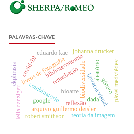
PALAVRAS-CHAVE
johanna drucker
eduardo kac
biblioteconomia
covid-19
livros de fotografia
pável medviédev
aleatório
biodiversidade
ekphrasis
remediação
literacia visual
género
combinatório
leila danziger
bioarte
dada
google
reflexão
arquivo guillermo deisler
teoria da imagem
robert smithson