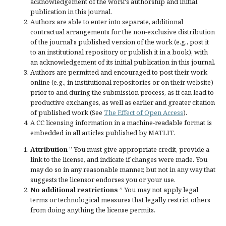
acknowledgement of the work's authorship and initial
publication in this journal.
Authors are able to enter into separate, additional
contractual arrangements for the non-exclusive distribution
of the journal's published version of the work (e.g., post it
to an institutional repository or publish it in a book), with
an acknowledgement of its initial publication in this journal.
Authors are permitted and encouraged to post their work
online (e.g., in institutional repositories or on their website)
prior to and during the submission process, as it can lead to
productive exchanges, as well as earlier and greater citation
of published work (See
The Effect of Open Access
).
A CC licensing information in a machine-readable format is
embedded in all articles published by MATLIT.
Attribution
” You must give
appropriate credit
, provide a
link to the license, and
indicate if changes were made
. You
may do so in any reasonable manner, but not in any way that
suggests the licensor endorses you or your use.
No additional restrictions
” You may not apply legal
terms or
technological measures
that legally restrict others
from doing anything the license permits.