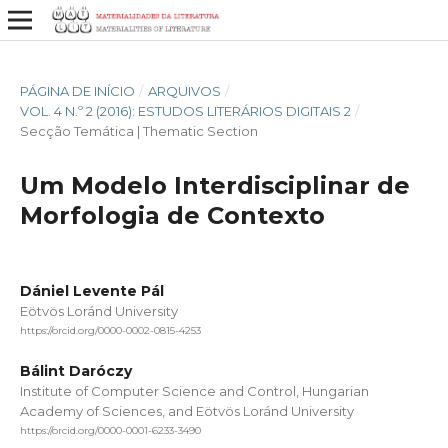
PÁGINA DE INÍCIO
/
ARQUIVOS
/
VOL. 4 N.º 2 (2016): ESTUDOS LITERÁRIOS DIGITAIS 2
/
Secção Temática | Thematic Section
Um Modelo Interdisciplinar de
Morfologia de Contexto
Dániel Levente Pál
Eötvös Loránd University
https://orcid.org/0000-0002-0815-4253
Bálint Daróczy
Institute of Computer Science and Control, Hungarian
Academy of Sciences, and Eötvös Loránd University
https://orcid.org/0000-0001-6233-3490