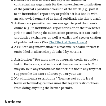
contractual arrangements for the non-exclusive distribution
of the journal's published version of the work (e.g., post it
to an institutional repository or publish it in a book), with
an acknowledgement of its initial publication in this journal.
Authors are permitted and encouraged to post their work
online (e.g., in institutional repositories or on their website)
prior to and during the submission process, as it can lead to
productive exchanges, as well as earlier and greater citation
of published work (See
The Effect of Open Access
).
A CC licensing information in a machine-readable format is
embedded in all articles published by MATLIT.
Attribution
” You must give
appropriate credit
, provide a
link to the license, and
indicate if changes were made
. You
may do so in any reasonable manner, but not in any way that
suggests the licensor endorses you or your use.
No additional restrictions
” You may not apply legal
terms or
technological measures
that legally restrict others
from doing anything the license permits.
Notices: