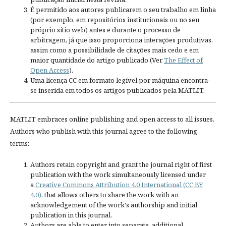
É permitido aos autores publicarem o seu trabalho em linha
(por exemplo, em repositórios institucionais ou no seu
próprio sítio web) antes e durante o processo de
arbitragem, já que isso proporciona interações produtivas,
assim como a possibilidade de citações mais cedo e em
maior quantidade do artigo publicado (Ver
The Effect of
Open Access
).
Uma licença CC em formato legível por máquina encontra-
se inserida em todos os artigos publicados pela MATLIT.
MATLIT embraces online publishing and open access to all issues.
Authors who publish with this journal agree to the following
terms:
Authors retain copyright and grant the journal right of first
publication with the work simultaneously licensed under
a
Creative Commons Attribution 4.0 International (CC BY
4.0)
, that allows others to share the work with an
acknowledgement of the work's authorship and initial
publication in this journal.
Authors are able to enter into separate, additional