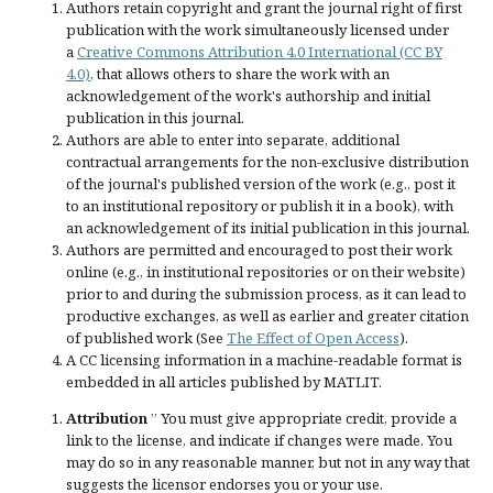
Authors retain copyright and grant the journal right of first
publication with the work simultaneously licensed under
a
Creative Commons Attribution 4.0 International (CC BY
4.0)
, that allows others to share the work with an
acknowledgement of the work's authorship and initial
publication in this journal.
Authors are able to enter into separate, additional
contractual arrangements for the non-exclusive distribution
of the journal's published version of the work (e.g., post it
to an institutional repository or publish it in a book), with
an acknowledgement of its initial publication in this journal.
Authors are permitted and encouraged to post their work
online (e.g., in institutional repositories or on their website)
prior to and during the submission process, as it can lead to
productive exchanges, as well as earlier and greater citation
of published work (See
The Effect of Open Access
).
A CC licensing information in a machine-readable format is
embedded in all articles published by MATLIT.
Attribution
” You must give
appropriate credit
, provide a
link to the license, and
indicate if changes were made
. You
may do so in any reasonable manner, but not in any way that
suggests the licensor endorses you or your use.