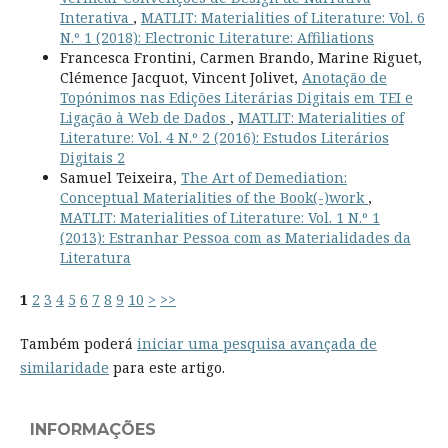
Interativa
,
MATLIT: Materialities of Literature: Vol. 6
N.º 1 (2018): Electronic Literature: Affiliations
Francesca Frontini, Carmen Brando, Marine Riguet,
Clémence Jacquot, Vincent Jolivet,
Anotação de
Topónimos nas Edições Literárias Digitais em TEI e
Ligação à Web de Dados
,
MATLIT: Materialities of
Literature: Vol. 4 N.º 2 (2016): Estudos Literários
Digitais 2
Samuel Teixeira,
The Art of Demediation:
Conceptual Materialities of the Book(-)work
,
MATLIT: Materialities of Literature: Vol. 1 N.º 1
(2013): Estranhar Pessoa com as Materialidades da
Literatura
1
2
3
4
5
6
7
8
9
10
>
>>
Também poderá
iniciar uma pesquisa avançada de
similaridade
para este artigo.
INFORMAÇÕES