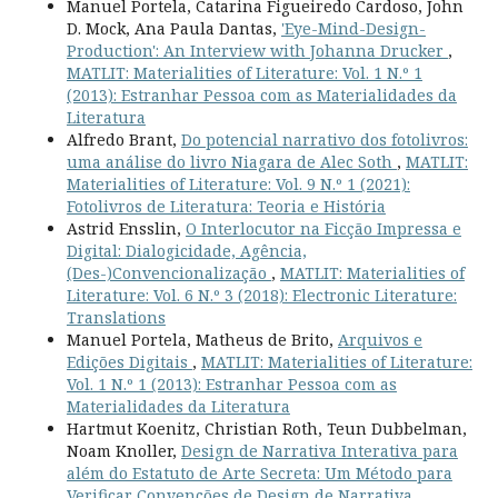
Manuel Portela, Catarina Figueiredo Cardoso, John
D. Mock, Ana Paula Dantas,
'Eye-Mind-Design-
Production': An Interview with Johanna Drucker
,
MATLIT: Materialities of Literature: Vol. 1 N.º 1
(2013): Estranhar Pessoa com as Materialidades da
Literatura
Alfredo Brant,
Do potencial narrativo dos fotolivros:
uma análise do livro Niagara de Alec Soth
,
MATLIT:
Materialities of Literature: Vol. 9 N.º 1 (2021):
Fotolivros de Literatura: Teoria e História
Astrid Ensslin,
O Interlocutor na Ficção Impressa e
Digital: Dialogicidade, Agência,
(Des-)Convencionalização
,
MATLIT: Materialities of
Literature: Vol. 6 N.º 3 (2018): Electronic Literature:
Translations
Manuel Portela, Matheus de Brito,
Arquivos e
Edições Digitais
,
MATLIT: Materialities of Literature:
Vol. 1 N.º 1 (2013): Estranhar Pessoa com as
Materialidades da Literatura
Hartmut Koenitz, Christian Roth, Teun Dubbelman,
Noam Knoller,
Design de Narrativa Interativa para
além do Estatuto de Arte Secreta: Um Método para
Verificar Convenções de Design de Narrativa