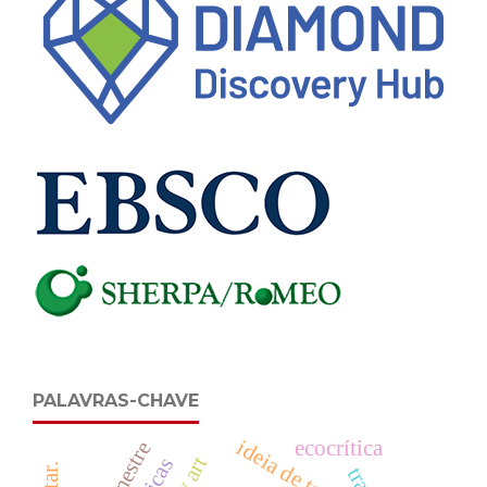
PALAVRAS-CHAVE
ideia de teatro
ecocrítica
mestre