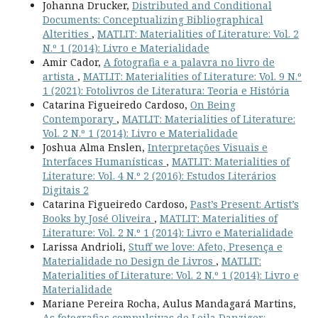
Johanna Drucker,
Distributed and Conditional
Documents: Conceptualizing Bibliographical
Alterities
,
MATLIT: Materialities of Literature: Vol. 2
N.º 1 (2014): Livro e Materialidade
Amir Cador,
A fotografia e a palavra no livro de
artista
,
MATLIT: Materialities of Literature: Vol. 9 N.º
1 (2021): Fotolivros de Literatura: Teoria e História
Catarina Figueiredo Cardoso,
On Being
Contemporary
,
MATLIT: Materialities of Literature:
Vol. 2 N.º 1 (2014): Livro e Materialidade
Joshua Alma Enslen,
Interpretações Visuais e
Interfaces Humanísticas
,
MATLIT: Materialities of
Literature: Vol. 4 N.º 2 (2016): Estudos Literários
Digitais 2
Catarina Figueiredo Cardoso,
Past’s Present: Artist’s
Books by José Oliveira
,
MATLIT: Materialities of
Literature: Vol. 2 N.º 1 (2014): Livro e Materialidade
Larissa Andrioli,
Stuff we love: Afeto, Presença e
Materialidade no Design de Livros
,
MATLIT:
Materialities of Literature: Vol. 2 N.º 1 (2014): Livro e
Materialidade
Mariane Pereira Rocha, Aulus Mandagará Martins,
As fotografias compulsivas de Leila Danziger: