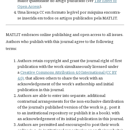
maior quantidade do artigo publicado (Ver
The Effect of
Open Access
).
Uma licença CC em formato legível por máquina encontra-
se inserida em todos os artigos publicados pela MATLIT.
MATLIT embraces online publishing and open access to all issues.
Authors who publish with this journal agree to the following
terms:
Authors retain copyright and grant the journal right of first
publication with the work simultaneously licensed under
a
Creative Commons Attribution 4.0 International (CC BY
4.0)
, that allows others to share the work with an
acknowledgement of the work's authorship and initial
publication in this journal.
Authors are able to enter into separate, additional
contractual arrangements for the non-exclusive distribution
of the journal's published version of the work (e.g., post it
to an institutional repository or publish it in a book), with
an acknowledgement of its initial publication in this journal.
Authors are permitted and encouraged to post their work