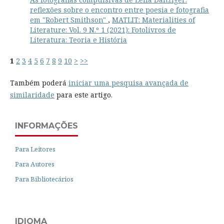
reflexões sobre o encontro entre poesia e fotografia
em "Robert Smithson"
,
MATLIT: Materialities of
Literature: Vol. 9 N.º 1 (2021): Fotolivros de
Literatura: Teoria e História
1
2
3
4
5
6
7
8
9
10
>
>>
Também poderá
iniciar uma pesquisa avançada de
similaridade
para este artigo.
INFORMAÇÕES
Para Leitores
Para Autores
Para Bibliotecários
IDIOMA