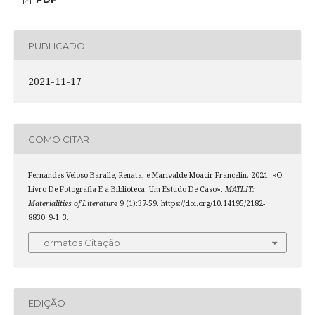
PUBLICADO
2021-11-17
COMO CITAR
Fernandes Veloso Baralle, Renata, e Marivalde Moacir Francelin. 2021. «O
Livro De Fotografia E a Biblioteca: Um Estudo De Caso».
MATLIT:
Materialities of Literature
9 (1):37-59. https://doi.org/10.14195/2182-
8830_9-1_3.
Formatos Citação
EDIÇÃO