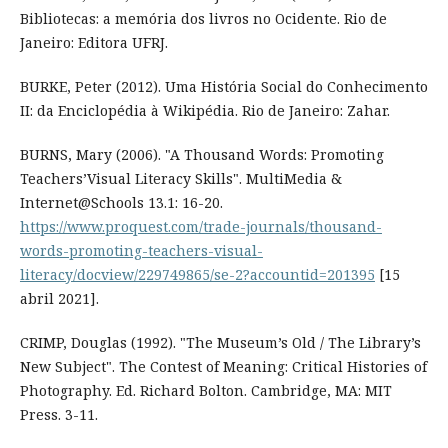
Bibliotecas: a memória dos livros no Ocidente. Rio de
Janeiro: Editora UFRJ.
BURKE, Peter (2012). Uma História Social do Conhecimento
II: da Enciclopédia à Wikipédia. Rio de Janeiro: Zahar.
BURNS, Mary (2006). "A Thousand Words: Promoting
Teachers’Visual Literacy Skills". MultiMedia &
Internet@Schools 13.1: 16-20.
https://www.proquest.com/trade-journals/thousand-
words-promoting-teachers-visual-
literacy/docview/229749865/se-2?accountid=201395
[15
abril 2021].
CRIMP, Douglas (1992). "The Museum’s Old / The Library’s
New Subject". The Contest of Meaning: Critical Histories of
Photography. Ed. Richard Bolton. Cambridge, MA: MIT
Press. 3-11.