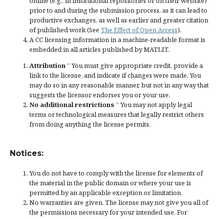
online (e.g., in institutional repositories or on their website)
prior to and during the submission process, as it can lead to
productive exchanges, as well as earlier and greater citation
of published work (See
The Effect of Open Access
).
A CC licensing information in a machine-readable format is
embedded in all articles published by MATLIT.
Attribution
” You must give
appropriate credit
, provide a
link to the license, and
indicate if changes were made
. You
may do so in any reasonable manner, but not in any way that
suggests the licensor endorses you or your use.
No additional restrictions
” You may not apply legal
terms or
technological measures
that legally restrict others
from doing anything the license permits.
Notices:
You do not have to comply with the license for elements of
the material in the public domain or where your use is
permitted by an applicable
exception or limitation
.
No warranties are given. The license may not give you all of
the permissions necessary for your intended use. For