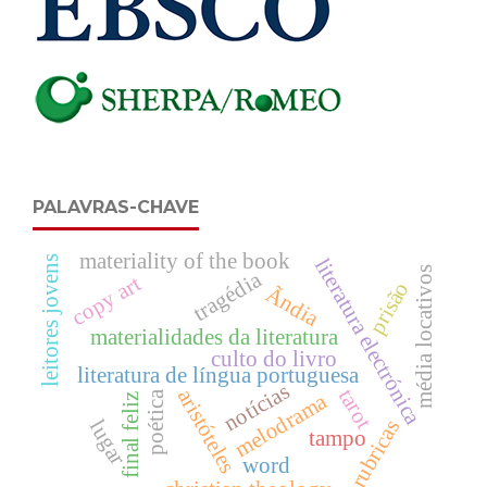
PALAVRAS-CHAVE
materiality of the book
leitores jovens
literatura electrónica
média locativos
tragédia
copy art
prisão
Ãndia
materialidades da literatura
culto do livro
literatura de língua portuguesa
notícias
tarot
aristóteles
poética
melodrama
final feliz
rubricas
lugar
tampo
word