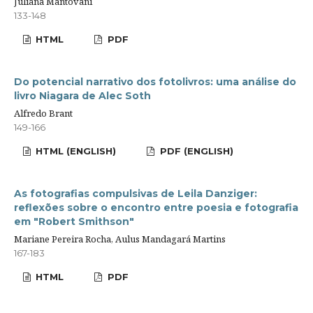
Juliana Mantovani
133-148
HTML
PDF
Do potencial narrativo dos fotolivros: uma análise do
livro Niagara de Alec Soth
Alfredo Brant
149-166
HTML (ENGLISH)
PDF (ENGLISH)
As fotografias compulsivas de Leila Danziger:
reflexões sobre o encontro entre poesia e fotografia
em "Robert Smithson"
Mariane Pereira Rocha, Aulus Mandagará Martins
167-183
HTML
PDF