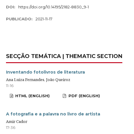
DOI:
https://doi.org/10.14195/2182-8830_9-1
PUBLICADO:
2021-11-17
SECÇÃO TEMÁTICA | THEMATIC SECTION
Inventando fotolivros de literatura
Ana Luiza Fernandes, João Queiroz
11-16
HTML (ENGLISH)
PDF (ENGLISH)
A fotografia e a palavra no livro de artista
Amir Cador
17-36